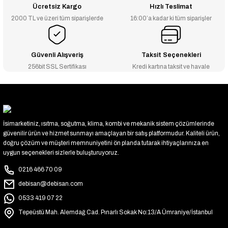
Ücretsiz Kargo
Hızlı Teslimat
2000 TL ve üzeri tüm siparişlerde
16:00’a kadar ki tüm siparişler
Güvenli Alışveriş
Taksit Seçenekleri
256bit SSL Sertifikası
Kredi kartına taksit ve havale
İsimarketiniz, ısıtma, soğutma, klima, kombi ve mekanik sistem çözümlerinde
güvenilir ürün ve hizmet sunmayı amaçlayan bir satış platformudur. Kaliteli ürün,
doğru çözüm ve müşteri memnuniyetini ön planda tutarak ihtiyaçlarınıza en
uygun seçenekleri sizlerle buluşturuyoruz.
0216 466 70 09
debisan@debisan.com
0533 419 07 22
Tepeüstü Mah. Alemdağ Cad. Pınarlı Sokak No:13/A Ümraniye/İstanbul