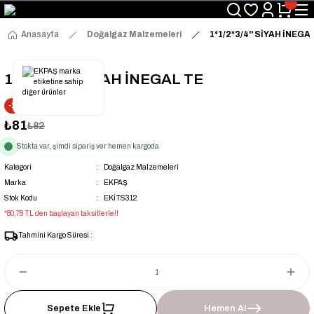
Üyelerimize Özel "uye2026" Koduyla Sepette Ekstra %3 İndirim
KAZAN-KASKAD İÇİN TEK ADRES
Anasayfa
Doğalgaz Malzemeleri
1*1/2*3/4'' SİYAH İNEGA
1*1/2*3/4'' SİYAH İNEGAL TE
-2% İNDİRİM
₺81
₺82
Stokta var, şimdi sipariş ver hemen kargoda
Kategori
Doğalgaz Malzemeleri
Marka
EKPAŞ
Stok Kodu
EKİTS312
*80,78 TL den başlayan taksitlerle!!
Tahmini Kargo Süresi :
Sepete Ekle
Hemen Al