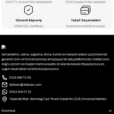
2000 TL ve üzeri tüm siparişlerde
16:00’a kadar ki tüm siparişler
Güvenli Alışveriş
Taksit Seçenekleri
256bit SSL Sertifikası
Kredi kartına taksit ve havale
İsimarketiniz, ısıtma, soğutma, klima, kombi ve mekanik sistem çözümlerinde
güvenilir ürün ve hizmet sunmayı amaçlayan bir satış platformudur. Kaliteli ürün,
doğru çözüm ve müşteri memnuniyetini ön planda tutarak ihtiyaçlarınıza en
uygun seçenekleri sizlerle buluşturuyoruz.
0216 466 70 09
debisan@debisan.com
0533 419 07 22
Tepeüstü Mah. Alemdağ Cad. Pınarlı Sokak No:13/A Ümraniye/İstanbul
Kurumsal