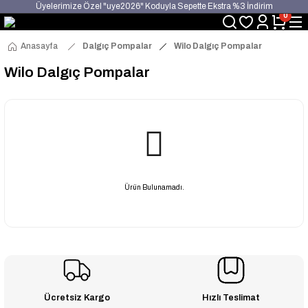
Üyelerimize Özel "uye2026" Koduyla Sepette Ekstra %3 İndirim
0
KAZAN-KASKAD İÇİN TEK ADRES
Anasayfa
Dalgıç Pompalar
Wilo Dalgıç Pompalar
Wilo Dalgıç Pompalar
Ürün Bulunamadı.
Ücretsiz Kargo
Hızlı Teslimat