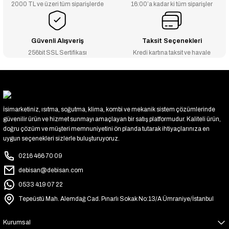
2000 TL ve üzeri tüm siparişlerde
16:00’a kadar ki tüm siparişler
Güvenli Alışveriş
Taksit Seçenekleri
256bit SSL Sertifikası
Kredi kartına taksit ve havale
İsimarketiniz, ısıtma, soğutma, klima, kombi ve mekanik sistem çözümlerinde
güvenilir ürün ve hizmet sunmayı amaçlayan bir satış platformudur. Kaliteli ürün,
doğru çözüm ve müşteri memnuniyetini ön planda tutarak ihtiyaçlarınıza en
uygun seçenekleri sizlerle buluşturuyoruz.
0216 466 70 09
debisan@debisan.com
0533 419 07 22
Tepeüstü Mah. Alemdağ Cad. Pınarlı Sokak No:13/A Ümraniye/İstanbul
Kurumsal