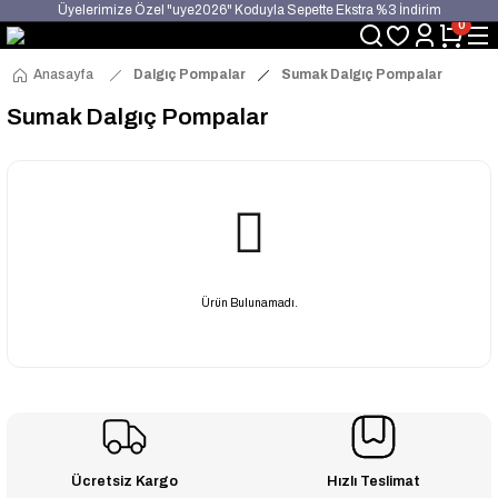
Üyelerimize Özel "uye2026" Koduyla Sepette Ekstra %3 İndirim
0
KAZAN-KASKAD İÇİN TEK ADRES
Anasayfa
Dalgıç Pompalar
Sumak Dalgıç Pompalar
Sumak Dalgıç Pompalar
Ürün Bulunamadı.
Ücretsiz Kargo
Hızlı Teslimat