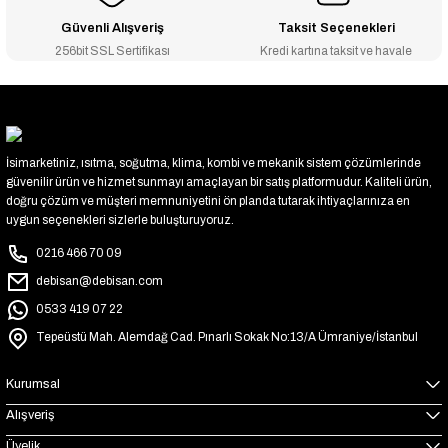
Güvenli Alışveriş
Taksit Seçenekleri
256bit SSL Sertifikası
Kredi kartına taksit ve havale
İsimarketiniz, ısıtma, soğutma, klima, kombi ve mekanik sistem çözümlerinde
güvenilir ürün ve hizmet sunmayı amaçlayan bir satış platformudur. Kaliteli ürün,
doğru çözüm ve müşteri memnuniyetini ön planda tutarak ihtiyaçlarınıza en
uygun seçenekleri sizlerle buluşturuyoruz.
0216 466 70 09
debisan@debisan.com
0533 419 07 22
Tepeüstü Mah. Alemdağ Cad. Pınarlı Sokak No:13/A Ümraniye/İstanbul
Kurumsal
Alışveriş
Üyelik