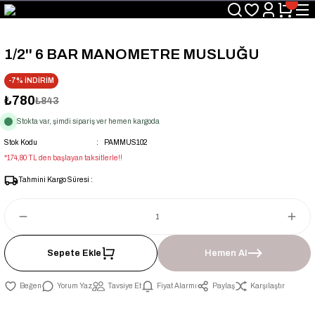
Üyelerimize Özel "uye2026" Koduyla Sepette Ekstra %3 İndirim
KAZAN-KASKAD İÇİN TEK ADRES
1/2'' 6 BAR MANOMETRE MUSLUĞU
-7% İNDİRİM
₺780
₺843
Stokta var, şimdi sipariş ver hemen kargoda
Stok Kodu
PAMMUS102
*174,80 TL den başlayan taksitlerle!!
Tahmini Kargo Süresi :
Sepete Ekle
Hemen Al
Yorum Yaz
Tavsiye Et
Fiyat Alarmı
Paylaş
Karşılaştır