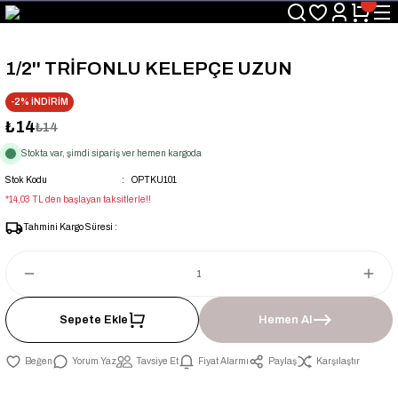
Üyelerimize Özel "uye2026" Koduyla Sepette Ekstra %3 İndirim
KAZAN-KASKAD İÇİN TEK ADRES
1/2'' TRİFONLU KELEPÇE UZUN
-2% İNDİRİM
₺14
₺14
Stokta var, şimdi sipariş ver hemen kargoda
Stok Kodu
OPTKU101
*14,03 TL den başlayan taksitlerle!!
Tahmini Kargo Süresi :
Sepete Ekle
Hemen Al
Yorum Yaz
Tavsiye Et
Fiyat Alarmı
Paylaş
Karşılaştır