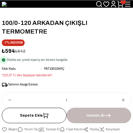
Üyelerimize Özel "uye2026" Koduyla Sepette Ekstra %3 İndirim
KAZAN-KASKAD İÇİN TEK ADRES
100/0-120 ARKADAN ÇIKIŞLI
TERMOMETRE
-7% İNDİRİM
₺594
₺642
Stokta var, şimdi sipariş ver hemen kargoda
Stok Kodu
PAT100/10ARÇ
*133,07 TL den başlayan taksitlerle!!
Tahmini Kargo Süresi :
Sepete Ekle
Hemen Al
Yorum Yaz
Tavsiye Et
Fiyat Alarmı
Paylaş
Karşılaştır