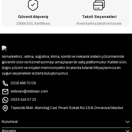
Güvenli Alışveriş
Taksit Seçenekleri
256bit SSL Sertifikası
Kredi kartına taksit ve havale
İsimarketiniz, ısıtma, soğutma, klima, kombi ve mekanik sistem çözümlerinde
güvenilir ürün ve hizmet sunmayı amaçlayan bir satış platformudur. Kaliteli ürün,
doğru çözüm ve müşteri memnuniyetini ön planda tutarak ihtiyaçlarınıza en
uygun seçenekleri sizlerle buluşturuyoruz.
0216 466 70 09
debisan@debisan.com
0533 419 07 22
Tepeüstü Mah. Alemdağ Cad. Pınarlı Sokak No:13/A Ümraniye/İstanbul
Kurumsal
Alışveriş