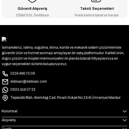
Güvenli Alışveriş
Taksit Seçenekleri
256bit SSL Sertifikası
Kredi kartına taksit ve havale
İsimarketiniz, ısıtma, soğutma, klima, kombi ve mekanik sistem çözümlerinde
güvenilir ürün ve hizmet sunmayı amaçlayan bir satış platformudur. Kaliteli ürün,
doğru çözüm ve müşteri memnuniyetini ön planda tutarak ihtiyaçlarınıza en
uygun seçenekleri sizlerle buluşturuyoruz.
0216 466 70 09
debisan@debisan.com
0533 419 07 22
Tepeüstü Mah. Alemdağ Cad. Pınarlı Sokak No:13/A Ümraniye/İstanbul
Kurumsal
Alışveriş
Üyelik