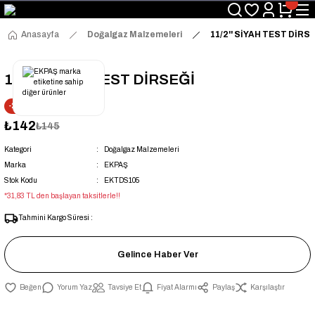
Üyelerimize Özel "uye2026" Koduyla Sepette Ekstra %3 İndirim
KAZAN-KASKAD İÇİN TEK ADRES
Anasayfa
Doğalgaz Malzemeleri
11/2'' SİYAH TEST DİRS
11/2'' SİYAH TEST DİRSEĞİ
-2% İNDİRİM
₺142
₺145
Kategori
Doğalgaz Malzemeleri
Marka
EKPAŞ
Stok Kodu
EKTDS105
*31,83 TL den başlayan taksitlerle!!
Tahmini Kargo Süresi :
Gelince Haber Ver
Yorum Yaz
Tavsiye Et
Fiyat Alarmı
Paylaş
Karşılaştır