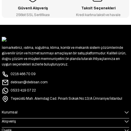
Güvenli Alışveriş
Taksit Seçenekleri
256bit SSL Sertifikası
Kredi kartına taksit ve havale
İsimarketiniz, ısıtma, soğutma, klima, kombi ve mekanik sistem çözümlerinde
güvenilir ürün ve hizmet sunmayı amaçlayan bir satış platformudur. Kaliteli ürün,
doğru çözüm ve müşteri memnuniyetini ön planda tutarak ihtiyaçlarınıza en
uygun seçenekleri sizlerle buluşturuyoruz.
0216 466 70 09
debisan@debisan.com
0533 419 07 22
Tepeüstü Mah. Alemdağ Cad. Pınarlı Sokak No:13/A Ümraniye/İstanbul
Kurumsal
Alışveriş
Üyelik