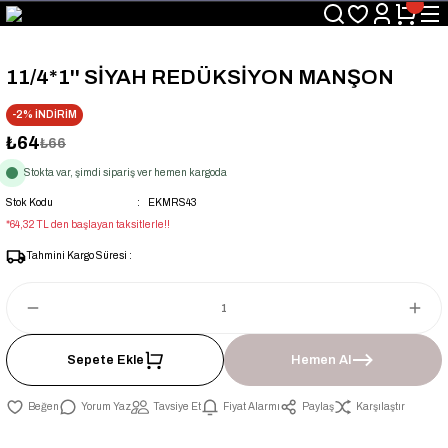
Üyelerimize Özel "uye2026" Koduyla Sepette Ekstra %3 İndirim
KAZAN-KASKAD İÇİN TEK ADRES
11/4*1'' SİYAH REDÜKSİYON MANŞON
-2% İNDİRİM
₺64
₺66
Stokta var, şimdi sipariş ver hemen kargoda
Stok Kodu
EKMRS43
*64,32 TL den başlayan taksitlerle!!
Tahmini Kargo Süresi :
Sepete Ekle
Hemen Al
Yorum Yaz
Tavsiye Et
Fiyat Alarmı
Paylaş
Karşılaştır