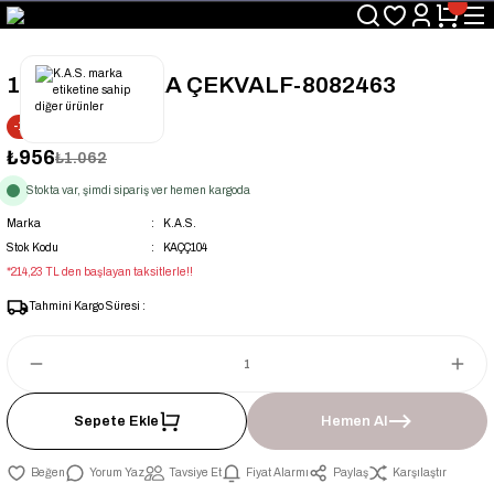
Üyelerimize Özel "uye2026" Koduyla Sepette Ekstra %3 İndirim
KAZAN-KASKAD İÇİN TEK ADRES
11/4'' ÇALPARA ÇEKVALF-8082463
-10% İNDİRİM
₺956
₺1.062
Stokta var, şimdi sipariş ver hemen kargoda
Marka
K.A.S.
Stok Kodu
KAÇÇ104
*214,23 TL den başlayan taksitlerle!!
Tahmini Kargo Süresi :
Sepete Ekle
Hemen Al
Yorum Yaz
Tavsiye Et
Fiyat Alarmı
Paylaş
Karşılaştır