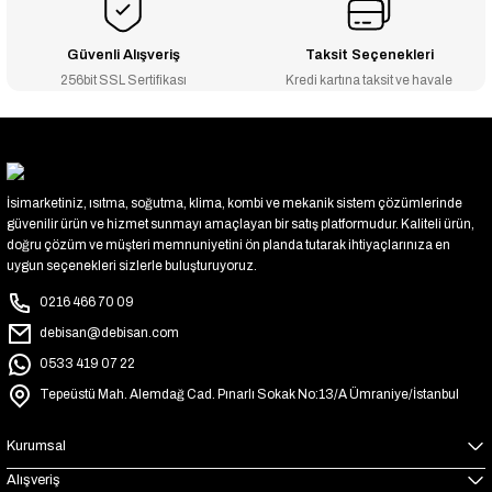
Güvenli Alışveriş
Taksit Seçenekleri
256bit SSL Sertifikası
Kredi kartına taksit ve havale
İsimarketiniz, ısıtma, soğutma, klima, kombi ve mekanik sistem çözümlerinde
güvenilir ürün ve hizmet sunmayı amaçlayan bir satış platformudur. Kaliteli ürün,
doğru çözüm ve müşteri memnuniyetini ön planda tutarak ihtiyaçlarınıza en
uygun seçenekleri sizlerle buluşturuyoruz.
0216 466 70 09
debisan@debisan.com
0533 419 07 22
Tepeüstü Mah. Alemdağ Cad. Pınarlı Sokak No:13/A Ümraniye/İstanbul
Kurumsal
Alışveriş