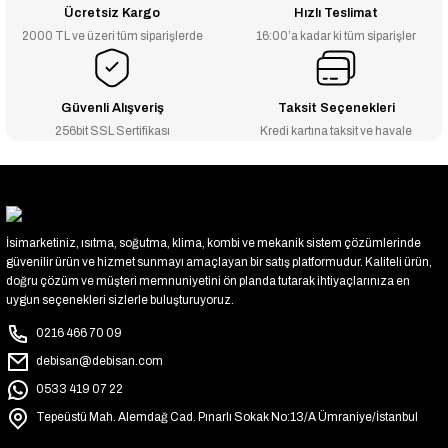
Ücretsiz Kargo
Hızlı Teslimat
2000 TL ve üzeri tüm siparişlerde
16:00’a kadar ki tüm siparişler
Güvenli Alışveriş
Taksit Seçenekleri
256bit SSL Sertifikası
Kredi kartına taksit ve havale
İsimarketiniz, ısıtma, soğutma, klima, kombi ve mekanik sistem çözümlerinde
güvenilir ürün ve hizmet sunmayı amaçlayan bir satış platformudur. Kaliteli ürün,
doğru çözüm ve müşteri memnuniyetini ön planda tutarak ihtiyaçlarınıza en
uygun seçenekleri sizlerle buluşturuyoruz.
0216 466 70 09
debisan@debisan.com
0533 419 07 22
Tepeüstü Mah. Alemdağ Cad. Pınarlı Sokak No:13/A Ümraniye/İstanbul