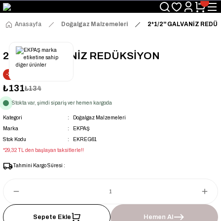
Üyelerimize Özel "uye2026" Koduyla Sepette Ekstra %3 İndirim
KAZAN-KASKAD İÇİN TEK ADRES
Anasayfa
Doğalgaz Malzemeleri
2*1/2'' GALVANİZ REDÜ
2*1/2'' GALVANİZ REDÜKSİYON
-2% İNDİRİM
₺131
₺134
Stokta var, şimdi sipariş ver hemen kargoda
Kategori
Doğalgaz Malzemeleri
Marka
EKPAŞ
Stok Kodu
EKREG61
*29,32 TL den başlayan taksitlerle!!
Tahmini Kargo Süresi :
Sepete Ekle
Hemen Al