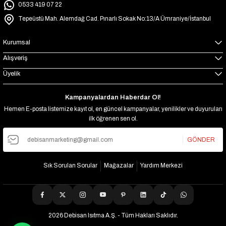
0533 419 07 22
Tepeüstü Mah. Alemdağ Cad. Pınarlı Sokak No:13/A Ümraniye/İstanbul
Kurumsal
Alışveriş
Üyelik
Kampanyalardan Haberdar Ol!
Hemen E-posta listemize kayıt ol, en güncel kampanyalar, yenilikler ve duyuruları
ilk öğrenen sen ol.
GÖNDER
Sık Sorulan Sorular
Mağazalar
Yardım Merkezi
2026 Debisan Isıtma A.Ş. - Tüm Hakları Saklıdır.