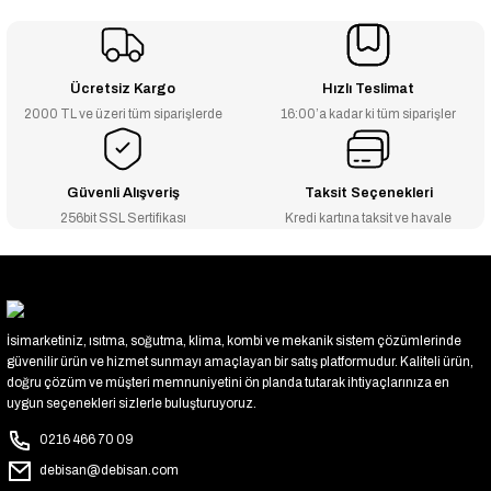
Ücretsiz Kargo
Hızlı Teslimat
2000 TL ve üzeri tüm siparişlerde
16:00’a kadar ki tüm siparişler
Güvenli Alışveriş
Taksit Seçenekleri
256bit SSL Sertifikası
Kredi kartına taksit ve havale
İsimarketiniz, ısıtma, soğutma, klima, kombi ve mekanik sistem çözümlerinde
güvenilir ürün ve hizmet sunmayı amaçlayan bir satış platformudur. Kaliteli ürün,
doğru çözüm ve müşteri memnuniyetini ön planda tutarak ihtiyaçlarınıza en
uygun seçenekleri sizlerle buluşturuyoruz.
0216 466 70 09
debisan@debisan.com