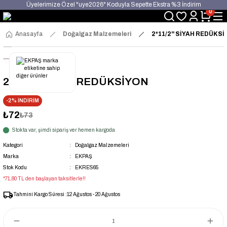
Üyelerimize Özel "uye2026" Koduyla Sepette Ekstra %3 İndirim
0
KAZAN-KASKAD İÇİN TEK ADRES
Anasayfa
Doğalgaz Malzemeleri
2*11/2'' SİYAH REDÜKS
2*11/2'' SİYAH REDÜKSİYON
-2% İNDİRİM
₺72
₺73
Stokta var, şimdi sipariş ver hemen kargoda
Kategori
Doğalgaz Malzemeleri
Marka
EKPAŞ
Stok Kodu
EKRES65
*71,80 TL den başlayan taksitlerle!!
Tahmini Kargo Süresi :
12 Ağustos - 20 Ağustos