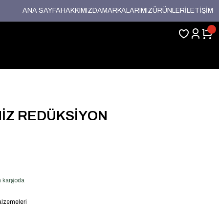
ANA SAYFA
HAKKIMIZDA
MARKALARIMIZ
ÜRÜNLER
İLETİŞİM
ANİZ REDÜKSİYON
en kargoda
lzemeleri