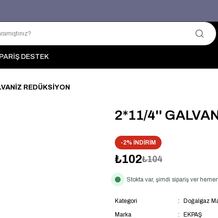
Üyelerimize Özel "uye2026" Koduyla Sepette Ekstra %3 İndirim
KAZAN-KASKAD İÇİN TEK ADRES
PARİŞ DESTEK
ALVANİZ REDÜKSİYON
2*11/4'' GALV
-2% İNDİRİM
₺102
₺104
Stokta var, şimdi sipariş ver hem
Kategori
Doğalgaz Ma
Marka
EKPAŞ