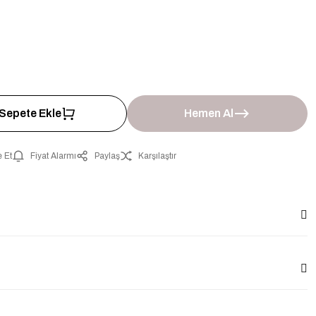
Sepete Ekle
Hemen Al
 Et
Fiyat Alarmı
Paylaş
Karşılaştır