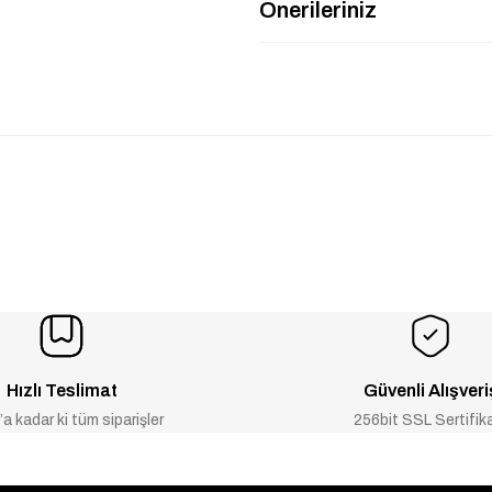
Önerileriniz
Hızlı Teslimat
Güvenli Alışveri
a kadar ki tüm siparişler
256bit SSL Sertifik