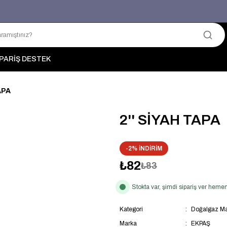
Üyelerimize Özel "uye2026" Koduyla Sepette Ekstra %3 İndirim
KAZAN-KASKAD İÇİN TEK ADRES
PARİŞ DESTEK
APA
2'' SİYAH TAPA
-2% İNDİRİM
₺82
₺83
Stokta var, şimdi sipariş ver hem
Kategori
Doğalgaz Ma
Marka
EKPAŞ