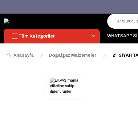
Tüm Kategoriler
WHATSAPP Sİ
Anasayfa
Doğalgaz Malzemeleri
2'' SİYAH T