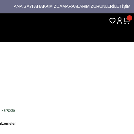
ANA SAYFA
HAKKIMIZDA
MARKALARIMIZ
ÜRÜNLER
İLETİŞİM
en kargoda
lzemeleri