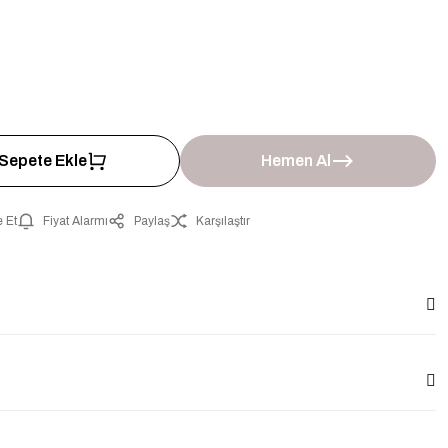
Sepete Ekle
Hemen Al
 Et
Fiyat Alarmı
Paylaş
Karşılaştır