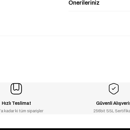
Önerileriniz
Hızlı Teslimat
Güvenli Alışveri
a kadar ki tüm siparişler
256bit SSL Sertifik