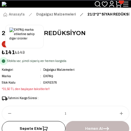
Üyelerimize Özel "uye2026" Koduyla Sepette Ekstra %3 İndirim
KAZAN-KASKAD İÇİN TEK ADRES
Anasayfa
Doğalgaz Malzemeleri
21/2*2'' SİYAH REDÜKS
21/2*2'' SİYAH REDÜKSİYON
-2% İNDİRİM
₺141
₺143
Stokta var, şimdi sipariş ver hemen kargoda
Kategori
Doğalgaz Malzemeleri
Marka
EKPAŞ
Stok Kodu
EKRES76
*31,50 TL den başlayan taksitlerle!!
Tahmini Kargo Süresi :
Sepete Ekle
Hemen Al