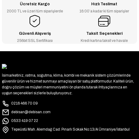
Ücretsiz Kargo
Hızlı Teslimat
2000 TL ve üzeri tüm siparişlerde
16:00’a kadar ki tüm siparişler
Güvenli Alışveriş
Taksit Seçenekleri
256bit SSL Sertifikası
Kredi kartına taksit ve havale
İsimarketiniz, ısıtma, soğutma, klima, kombi ve mekanik sistem çözümlerinde
güvenilir ürün ve hizmet sunmayı amaçlayan bir satış platformudur. Kaliteli ürün,
doğru çözüm ve müşteri memnuniyetini ön planda tutarak ihtiyaçlarınıza en
uygun seçenekleri sizlerle buluşturuyoruz.
0216 466 70 09
debisan@debisan.com
0533 419 07 22
Tepeüstü Mah. Alemdağ Cad. Pınarlı Sokak No:13/A Ümraniye/İstanbul