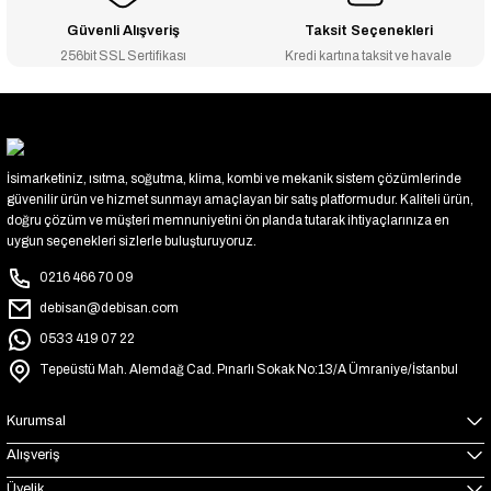
Güvenli Alışveriş
Taksit Seçenekleri
256bit SSL Sertifikası
Kredi kartına taksit ve havale
İsimarketiniz, ısıtma, soğutma, klima, kombi ve mekanik sistem çözümlerinde
güvenilir ürün ve hizmet sunmayı amaçlayan bir satış platformudur. Kaliteli ürün,
doğru çözüm ve müşteri memnuniyetini ön planda tutarak ihtiyaçlarınıza en
uygun seçenekleri sizlerle buluşturuyoruz.
0216 466 70 09
debisan@debisan.com
0533 419 07 22
Tepeüstü Mah. Alemdağ Cad. Pınarlı Sokak No:13/A Ümraniye/İstanbul
Kurumsal
Alışveriş
Üyelik