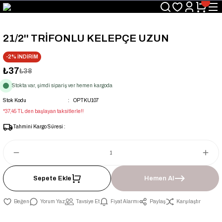
Üyelerimize Özel "uye2026" Koduyla Sepette Ekstra %3 İndirim
KAZAN-KASKAD İÇİN TEK ADRES
21/2'' TRİFONLU KELEPÇE UZUN
-2% İNDİRİM
₺37
₺38
Stokta var, şimdi sipariş ver hemen kargoda
Stok Kodu
OPTKU107
*37,45 TL den başlayan taksitlerle!!
Tahmini Kargo Süresi :
Sepete Ekle
Hemen Al
Yorum Yaz
Tavsiye Et
Fiyat Alarmı
Paylaş
Karşılaştır