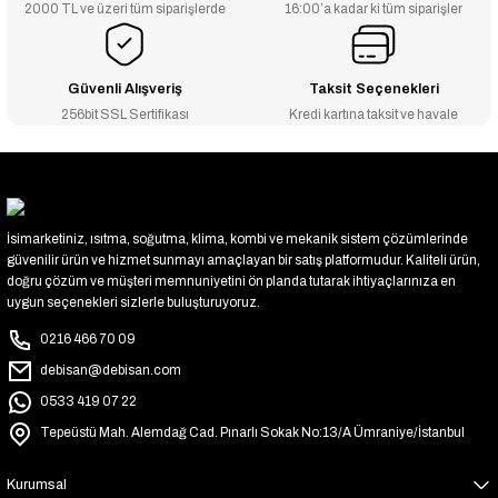
2000 TL ve üzeri tüm siparişlerde
16:00’a kadar ki tüm siparişler
Güvenli Alışveriş
Taksit Seçenekleri
256bit SSL Sertifikası
Kredi kartına taksit ve havale
İsimarketiniz, ısıtma, soğutma, klima, kombi ve mekanik sistem çözümlerinde
güvenilir ürün ve hizmet sunmayı amaçlayan bir satış platformudur. Kaliteli ürün,
doğru çözüm ve müşteri memnuniyetini ön planda tutarak ihtiyaçlarınıza en
uygun seçenekleri sizlerle buluşturuyoruz.
0216 466 70 09
debisan@debisan.com
0533 419 07 22
Tepeüstü Mah. Alemdağ Cad. Pınarlı Sokak No:13/A Ümraniye/İstanbul
Kurumsal