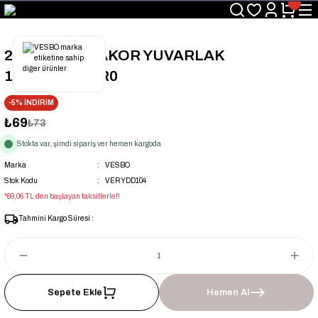
Üyelerimize Özel "uye2026" Koduyla Sepette Ekstra %3 İndirim
KAZAN-KASKAD İÇİN TEK ADRES
25x3/4'' DD RAKOR YUVARLAK
112.1B.B21.FR0
-5% İNDİRİM
₺69
₺73
Stokta var, şimdi sipariş ver hemen kargoda
Marka
VESBO
Stok Kodu
VERYDD104
*69,06 TL den başlayan taksitlerle!!
Tahmini Kargo Süresi :
Sepete Ekle
Hemen Al