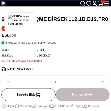
Üyelerimize Özel "uye2026" Koduyla Sepette Ekstra %3 İndirim
KAZAN-KASKAD İÇİN TEK ADRES
25x3/4'' İD GEÇME DİRSEK 112.1B.B12.FR0
--1% İNDİRİM
₺50
₺50
Stokta var, şimdi sipariş ver hemen kargoda
Marka
VESBO
Stok Kodu
VEGDİD103
*50,10 TL den başlayan taksitlerle!!
Tahmini Kargo Süresi :
Sepete Ekle
Hemen Al
Yorum Yaz
Tavsiye Et
Fiyat Alarmı
Paylaş
Karşılaştır