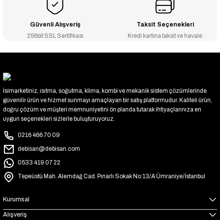
Güvenli Alışveriş
Taksit Seçenekleri
256bit SSL Sertifikası
Kredi kartına taksit ve havale
İsimarketiniz, ısıtma, soğutma, klima, kombi ve mekanik sistem çözümlerinde
güvenilir ürün ve hizmet sunmayı amaçlayan bir satış platformudur. Kaliteli ürün,
doğru çözüm ve müşteri memnuniyetini ön planda tutarak ihtiyaçlarınıza en
uygun seçenekleri sizlerle buluşturuyoruz.
0216 466 70 09
debisan@debisan.com
0533 419 07 22
Tepeüstü Mah. Alemdağ Cad. Pınarlı Sokak No:13/A Ümraniye/İstanbul
Kurumsal
Alışveriş