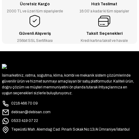
Ücretsiz Kargo
Hızlı Teslimat
2000 TL ve üzeri tüm siparişlerde
16:00’a kadar ki tüm siparişler
Güvenli Alışveriş
Taksit Seçenekleri
256bit SSL Sertifikası
Kredi kartına taksit ve havale
İsimarketiniz, ısıtma, soğutma, klima, kombi ve mekanik sistem çözümlerinde
güvenilir ürün ve hizmet sunmayı amaçlayan bir satış platformudur. Kaliteli ürün,
doğru çözüm ve müşteri memnuniyetini ön planda tutarak ihtiyaçlarınıza en
uygun seçenekleri sizlerle buluşturuyoruz.
0216 466 70 09
debisan@debisan.com
0533 419 07 22
Tepeüstü Mah. Alemdağ Cad. Pınarlı Sokak No:13/A Ümraniye/İstanbul