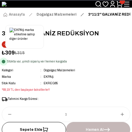
Üyelerimize Özel "uye2026" Koduyla Sepette Ekstra %3 İndirim
KAZAN-KASKAD İÇİN TEK ADRES
Anasayfa
Doğalgaz Malzemeleri
3*11/2'' GALVANİZ RED
3*11/2'' GALVANİZ REDÜKSİYON
-2% İNDİRİM
₺309
₺315
Stokta var, şimdi sipariş ver hemen kargoda
Kategori
Doğalgaz Malzemeleri
Marka
EKPAŞ
Stok Kodu
EKREG85
*69,19 TL den başlayan taksitlerle!!
Tahmini Kargo Süresi :
Sepete Ekle
Hemen Al