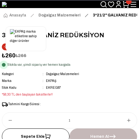
Üyelerimize Özel "uye2026" Koduyla Sepette Ekstra %3 İndirim
KAZAN-KASKAD İÇİN TEK ADRES
Anasayfa
Doğalgaz Malzemeleri
3*21/2'' GALVANİZ RE
3*21/2'' GALVANİZ REDÜKSİYON
-2% İNDİRİM
₺260
₺266
Stokta var, şimdi sipariş ver hemen kargoda
Kategori
Doğalgaz Malzemeleri
Marka
EKPAŞ
Stok Kodu
EKREG87
*58,30 TL den başlayan taksitlerle!!
Tahmini Kargo Süresi :
Sepete Ekle
Hemen Al