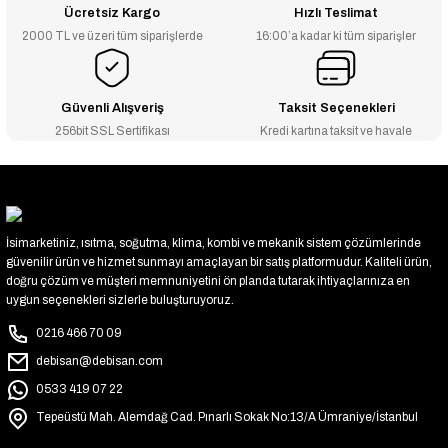
Ücretsiz Kargo
Hızlı Teslimat
2000 TL ve üzeri tüm siparişlerde
16:00’a kadar ki tüm siparişler
Güvenli Alışveriş
Taksit Seçenekleri
256bit SSL Sertifikası
Kredi kartına taksit ve havale
İsimarketiniz, ısıtma, soğutma, klima, kombi ve mekanik sistem çözümlerinde
güvenilir ürün ve hizmet sunmayı amaçlayan bir satış platformudur. Kaliteli ürün,
doğru çözüm ve müşteri memnuniyetini ön planda tutarak ihtiyaçlarınıza en
uygun seçenekleri sizlerle buluşturuyoruz.
0216 466 70 09
debisan@debisan.com
0533 419 07 22
Tepeüstü Mah. Alemdağ Cad. Pınarlı Sokak No:13/A Ümraniye/İstanbul