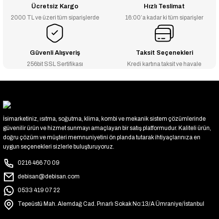
Ücretsiz Kargo
Hızlı Teslimat
2000 TL ve üzeri tüm siparişlerde
16:00’a kadar ki tüm siparişler
Güvenli Alışveriş
Taksit Seçenekleri
256bit SSL Sertifikası
Kredi kartına taksit ve havale
İsimarketiniz, ısıtma, soğutma, klima, kombi ve mekanik sistem çözümlerinde
güvenilir ürün ve hizmet sunmayı amaçlayan bir satış platformudur. Kaliteli ürün,
doğru çözüm ve müşteri memnuniyetini ön planda tutarak ihtiyaçlarınıza en
uygun seçenekleri sizlerle buluşturuyoruz.
0216 466 70 09
debisan@debisan.com
0533 419 07 22
Tepeüstü Mah. Alemdağ Cad. Pınarlı Sokak No:13/A Ümraniye/İstanbul