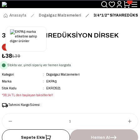
Üyelerimize Özel "uye2026" Koduyla Sepette Ekstra %3 İndirim
KAZAN-KASKAD İÇİN TEK ADRES
Anasayfa
Doğalgaz Malzemeleri
3/4*1/2'' SİYAHREDÜKS
3/4*1/2'' SİYAHREDÜKSİYON DİRSEK
-2% İNDİRİM
₺38
₺39
Stokta var, şimdi sipariş ver hemen kargoda
Kategori
Doğalgaz Malzemeleri
Marka
EKPAŞ
Stok Kodu
EKRDS21
*38,14 TL den başlayan taksitlerle!!
Tahmini Kargo Süresi :
Sepete Ekle
Hemen Al