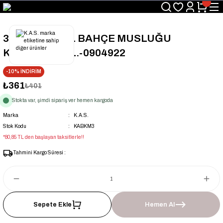
Üyelerimize Özel "uye2026" Koduyla Sepette Ekstra %3 İndirim
KAZAN-KASKAD İÇİN TEK ADRES
3/4'' KÜRESEL BAHÇE MUSLUĞU
KELEBEK KOL.-0904922
-10% İNDİRİM
₺361
₺401
Stokta var, şimdi sipariş ver hemen kargoda
Marka
K.A.S.
Stok Kodu
KABKM3
*80,85 TL den başlayan taksitlerle!!
Tahmini Kargo Süresi :
Sepete Ekle
Hemen Al