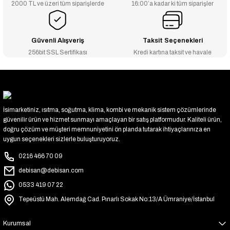
2000 TL ve üzeri tüm siparişlerde
16:00’a kadar ki tüm siparişler
Güvenli Alışveriş
Taksit Seçenekleri
256bit SSL Sertifikası
Kredi kartına taksit ve havale
İsimarketiniz, ısıtma, soğutma, klima, kombi ve mekanik sistem çözümlerinde
güvenilir ürün ve hizmet sunmayı amaçlayan bir satış platformudur. Kaliteli ürün,
doğru çözüm ve müşteri memnuniyetini ön planda tutarak ihtiyaçlarınıza en
uygun seçenekleri sizlerle buluşturuyoruz.
0216 466 70 09
debisan@debisan.com
0533 419 07 22
Tepeüstü Mah. Alemdağ Cad. Pınarlı Sokak No:13/A Ümraniye/İstanbul
Kurumsal