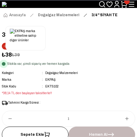
Üyelerimize Özel "uye2026" Koduyla Sepette Ekstra %3 İndirim
KAZAN-KASKAD İÇİN TEK ADRES
Anasayfa
Doğalgaz Malzemeleri
3/4'' SİYAH TE
3/4'' SİYAH TE
-2% İNDİRİM
₺38
₺39
Stokta var, şimdi sipariş ver hemen kargoda
Kategori
Doğalgaz Malzemeleri
Marka
EKPAŞ
Stok Kodu
EKTS102
*38,14 TL den başlayan taksitlerle!!
Tahmini Kargo Süresi :
Sepete Ekle
Hemen Al