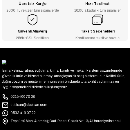
Ücretsiz Kargo
Hızlı Teslimat
2000 TL ve üzeri tüm siparişlerde
16:00’a kadar ki tüm siparişler
Güvenli Alışveriş
Taksit Seçenekleri
256bit SSL Sertifikası
Kredi kartına taksit ve havale
İsimarketiniz, ısıtma, soğutma, klima, kombi ve mekanik sistem çözümlerinde
güvenilir ürün ve hizmet sunmayı amaçlayan bir satış platformudur. Kaliteli ürün,
doğru çözüm ve müşteri memnuniyetini ön planda tutarak ihtiyaçlarınıza en
uygun seçenekleri sizlerle buluşturuyoruz.
0216 466 70 09
debisan@debisan.com
0533 419 07 22
Tepeüstü Mah. Alemdağ Cad. Pınarlı Sokak No:13/A Ümraniye/İstanbul