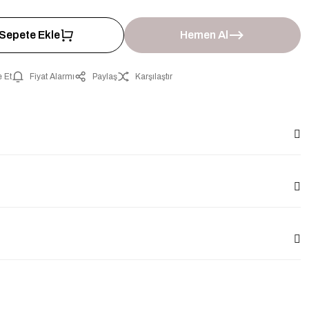
Sepete Ekle
Hemen Al
 Et
Fiyat Alarmı
Paylaş
Karşılaştır