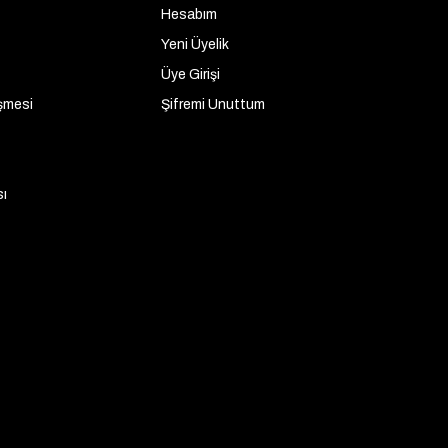
Hesabım
Yeni Üyelik
Üye Girişi
şmesi
Şifremi Unuttum
sı