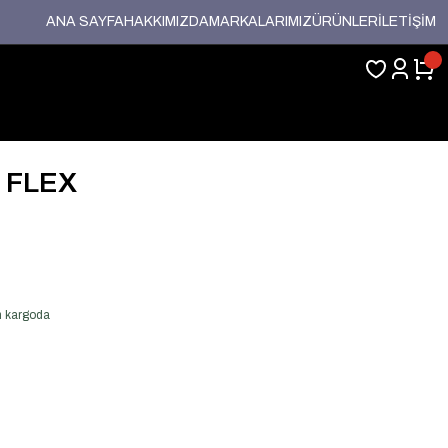
ANA SAYFA
HAKKIMIZDA
MARKALARIMIZ
ÜRÜNLER
İLETİŞİM
U FLEX
en kargoda