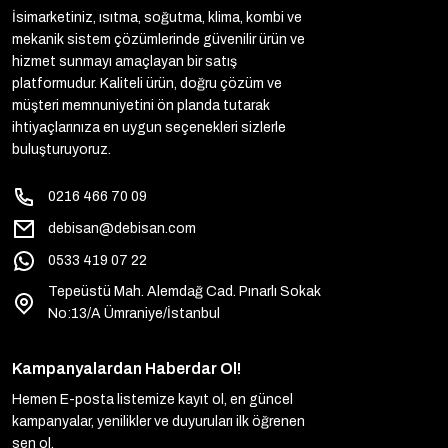
İsimarketiniz, ısıtma, soğutma, klima, kombi ve
mekanik sistem çözümlerinde güvenilir ürün ve
hizmet sunmayı amaçlayan bir satış
platformudur. Kaliteli ürün, doğru çözüm ve
müşteri memnuniyetini ön planda tutarak
ihtiyaçlarınıza en uygun seçenekleri sizlerle
buluşturuyoruz.
0216 466 70 09
debisan@debisan.com
0533 419 07 22
Tepeüstü Mah. Alemdağ Cad. Pınarlı Sokak
No:13/A Ümraniye/İstanbul
Kampanyalardan Haberdar Ol!
Hemen E-posta listemize kayıt ol, en güncel
kampanyalar, yenilikler ve duyuruları ilk öğrenen
sen ol.