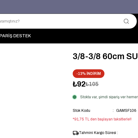
Üyelerimize Özel "uye2026" Koduyla Sepette Ekstra %3 İndirim
KAZAN-KASKAD İÇİN TEK ADRES
PARİŞ DESTEK
3/8-3/8 60cm S
-13% İNDİRİM
₺92
₺105
Stokta var, şimdi sipariş ver hem
Stok Kodu
GAMSF106
*91,75 TL den başlayan taksitlerle!!
Tahmini Kargo Süresi :