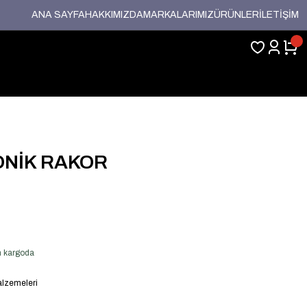
ANA SAYFA
HAKKIMIZDA
MARKALARIMIZ
ÜRÜNLER
İLETİŞİM
KONİK RAKOR
en kargoda
lzemeleri