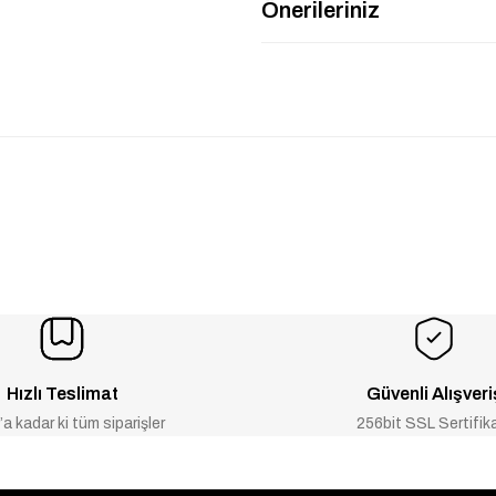
Önerileriniz
Hızlı Teslimat
Güvenli Alışveri
a kadar ki tüm siparişler
256bit SSL Sertifik