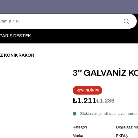
Üyelerimize Özel "uye2026" Koduyla Sepette Ekstra %3 İndirim
KAZAN-KASKAD İÇİN TEK ADRES
PARİŞ DESTEK
İZ KONİK RAKOR
3'' GALVANİZ 
-2% İNDİRİM
₺1.211
₺1.236
Stokta var, şimdi sipariş ver hem
Kategori
Doğalgaz Ma
Marka
EKPAŞ