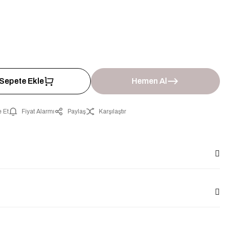
Sepete Ekle
Hemen Al
 Et
Fiyat Alarmı
Paylaş
Karşılaştır