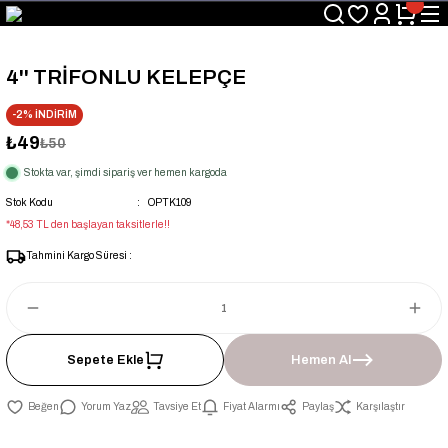
Üyelerimize Özel "uye2026" Koduyla Sepette Ekstra %3 İndirim
KAZAN-KASKAD İÇİN TEK ADRES
4'' TRİFONLU KELEPÇE
-2% İNDİRİM
₺49
₺50
Stokta var, şimdi sipariş ver hemen kargoda
Stok Kodu
OPTK109
*48,53 TL den başlayan taksitlerle!!
Tahmini Kargo Süresi :
Sepete Ekle
Hemen Al
Yorum Yaz
Tavsiye Et
Fiyat Alarmı
Paylaş
Karşılaştır