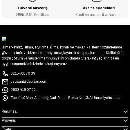
Güvenli Alışveriş
Taksit Seçenekleri
256bit SSL Sertifikası
Kredi kartına taksit ve havale
İsimarketiniz, ısıtma, soğutma, klima, kombi ve mekanik sistem çözümlerinde
güvenilir ürün ve hizmet sunmayı amaçlayan bir satış platformudur. Kaliteli ürün,
doğru çözüm ve müşteri memnuniyetini ön planda tutarak ihtiyaçlarınıza en
uygun seçenekleri sizlerle buluşturuyoruz.
0216 466 70 09
debisan@debisan.com
0533 419 07 22
Tepeüstü Mah. Alemdağ Cad. Pınarlı Sokak No:13/A Ümraniye/İstanbul
Kurumsal
Alışveriş
Üyelik