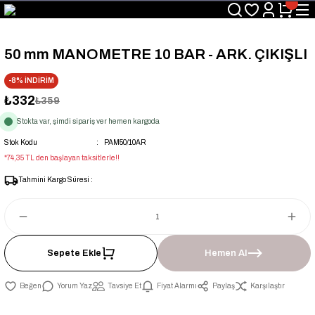
Üyelerimize Özel "uye2026" Koduyla Sepette Ekstra %3 İndirim
KAZAN-KASKAD İÇİN TEK ADRES
50 mm MANOMETRE 10 BAR - ARK. ÇIKIŞLI
-8% İNDİRİM
₺332
₺359
Stokta var, şimdi sipariş ver hemen kargoda
Stok Kodu
PAM50/10AR
*74,35 TL den başlayan taksitlerle!!
Tahmini Kargo Süresi :
Sepete Ekle
Hemen Al
Yorum Yaz
Tavsiye Et
Fiyat Alarmı
Paylaş
Karşılaştır