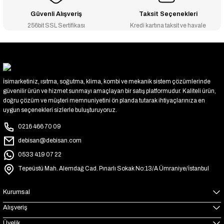
Güvenli Alışveriş
Taksit Seçenekleri
256bit SSL Sertifikası
Kredi kartına taksit ve havale
İsimarketiniz, ısıtma, soğutma, klima, kombi ve mekanik sistem çözümlerinde
güvenilir ürün ve hizmet sunmayı amaçlayan bir satış platformudur. Kaliteli ürün,
doğru çözüm ve müşteri memnuniyetini ön planda tutarak ihtiyaçlarınıza en
uygun seçenekleri sizlerle buluşturuyoruz.
0216 466 70 09
debisan@debisan.com
0533 419 07 22
Tepeüstü Mah. Alemdağ Cad. Pınarlı Sokak No:13/A Ümraniye/İstanbul
Kurumsal
Alışveriş
Üyelik