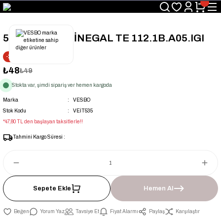
Üyelerimize Özel "uye2026" Koduyla Sepette Ekstra %3 İndirim
KAZAN-KASKAD İÇİN TEK ADRES
50x32x50 mm. İNEGAL TE 112.1B.A05.IGI
-2% İNDİRİM
₺48
₺49
Stokta var, şimdi sipariş ver hemen kargoda
Marka
VESBO
Stok Kodu
VEİT535
*47,80 TL den başlayan taksitlerle!!
Tahmini Kargo Süresi :
Sepete Ekle
Hemen Al
Yorum Yaz
Tavsiye Et
Fiyat Alarmı
Paylaş
Karşılaştır