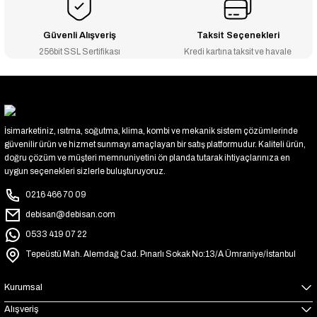
Güvenli Alışveriş
Taksit Seçenekleri
256bit SSL Sertifikası
Kredi kartına taksit ve havale
İsimarketiniz, ısıtma, soğutma, klima, kombi ve mekanik sistem çözümlerinde
güvenilir ürün ve hizmet sunmayı amaçlayan bir satış platformudur. Kaliteli ürün,
doğru çözüm ve müşteri memnuniyetini ön planda tutarak ihtiyaçlarınıza en
uygun seçenekleri sizlerle buluşturuyoruz.
0216 466 70 09
debisan@debisan.com
0533 419 07 22
Tepeüstü Mah. Alemdağ Cad. Pınarlı Sokak No:13/A Ümraniye/İstanbul
Kurumsal
Alışveriş