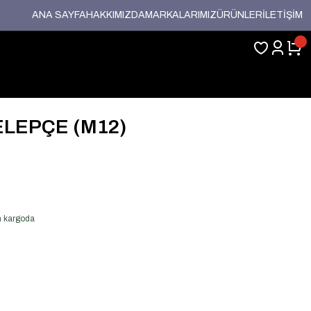
ANA SAYFA
HAKKIMIZDA
MARKALARIMIZ
ÜRÜNLER
İLETİŞİM
ELEPÇE (M12)
en kargoda