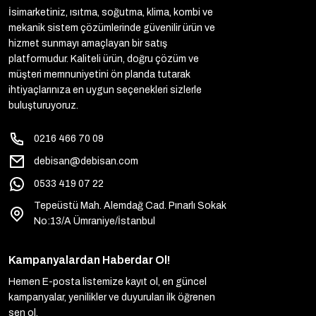
İsimarketiniz, ısıtma, soğutma, klima, kombi ve
mekanik sistem çözümlerinde güvenilir ürün ve
hizmet sunmayı amaçlayan bir satış
platformudur. Kaliteli ürün, doğru çözüm ve
müşteri memnuniyetini ön planda tutarak
ihtiyaçlarınıza en uygun seçenekleri sizlerle
buluşturuyoruz.
0216 466 70 09
debisan@debisan.com
0533 419 07 22
Tepeüstü Mah. Alemdağ Cad. Pınarlı Sokak
No:13/A Ümraniye/İstanbul
Kampanyalardan Haberdar Ol!
Hemen E-posta listemize kayıt ol, en güncel
kampanyalar, yenilikler ve duyuruları ilk öğrenen
sen ol.