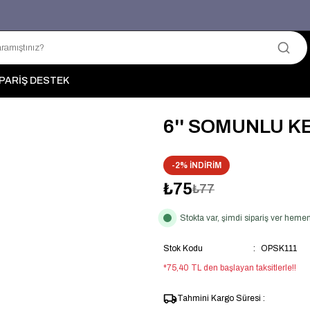
Üyelerimize Özel "uye2026" Koduyla Sepette Ekstra %3 İndirim
KAZAN-KASKAD İÇİN TEK ADRES
PARİŞ DESTEK
6'' SOMUNLU K
-2% İNDİRİM
₺75
₺77
Stokta var, şimdi sipariş ver hem
Stok Kodu
OPSK111
*75,40 TL den başlayan taksitlerle!!
Tahmini Kargo Süresi :