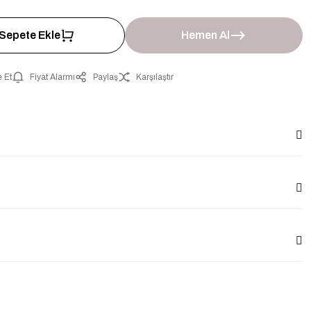
Sepete Ekle
Hemen Al
 Et
Fiyat Alarmı
Paylaş
Karşılaştır