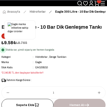
Üyelerimize Özel "uye2026" Koduyla Sepette Ekstra %3 İndirim
KAZAN-KASKAD İÇİN TEK ADRES
Anasayfa
Hidroforlar
Eagle 300 Litre - 10 Bar Dik Genleş
Eagle 300 Litre - 10 Bar Dik Genleşme Tankı
--9% İNDİRİM
₺9.584
₺8.765
Stokta var, şimdi sipariş ver hemen kargoda
Kategori
Hidroforlar
,
Denge Tankları
Marka
Eagle
Stok Kodu
EAG300/10
*2.146,85 TL den başlayan taksitlerle!!
Tahmini Kargo Süresi :
Sepete Ekle
Hemen Al