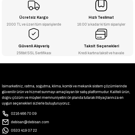
₺13.715
₺14.997
Ücretsiz Kargo
Hızlı Teslimat
2000 TL ve üzeri tüm siparişlerde
16:00’a kadar ki tüm siparişler
Güvenli Alışveriş
Taksit Seçenekleri
256bit SSL Sertifikası
Kredi kartına taksit ve havale
İsimarketiniz, ısıtma, soğutma, klima, kombi ve mekanik sistem çözümlerinde
güvenilir ürün ve hizmet sunmayı amaçlayan bir satış platformudur. Kaliteli ürün,
doğru çözüm ve müşteri memnuniyetini ön planda tutarak ihtiyaçlarınıza en
uygun seçenekleri sizlerle buluşturuyoruz.
0216 466 70 09
debisan@debisan.com
0533 419 07 22