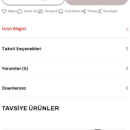
Yorum Yaz
Tavsiye Et
Fiyat Alarmı
Paylaş
Karşılaştır
Ürün Bilgisi
Taksit Seçenekleri
Yorumlar (0)
Önerileriniz
TAVSİYE ÜRÜNLER
--9% İNDİRİM
Eagle 500 Litre - 10 Bar Dik Genleşme Tankı