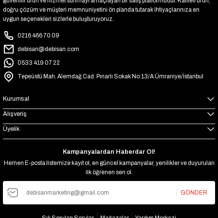
güvenilir ürün ve hizmet sunmayı amaçlayan bir satış platformudur. Kaliteli ürün,
doğru çözüm ve müşteri memnuniyetini ön planda tutarak ihtiyaçlarınıza en
uygun seçenekleri sizlerle buluşturuyoruz.
0216 466 70 09
debisan@debisan.com
0533 419 07 22
Tepeüstü Mah. Alemdağ Cad. Pınarlı Sokak No:13/A Ümraniye/İstanbul
Kurumsal
Alışveriş
Üyelik
Kampanyalardan Haberdar Ol!
Hemen E-posta listemize kayıt ol, en güncel kampanyalar, yenilikler ve duyuruları
ilk öğrenen sen ol.
GÖNDER
Sık Sorulan Sorular
Mağazalar
Yardım Merkezi