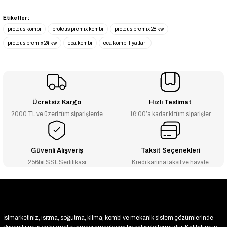
-2% İNDİRİM
ECA Proteus Premix - 24 KW Yoğuşmalı Kombi
Etiketler :
₺42.656
proteus kombi
proteus premix kombi
proteus premix 28 kw
₺41.803
proteus premix 24 kw
eca kombi
eca kombi fiyatları
TÜKENDİ
ECA Proteus Premix - 35 KW Yoğuşmalı Kombi
Stokta Yok
Ücretsiz Kargo
Hızlı Teslimat
2000 TL ve üzeri tüm siparişlerde
16:00’a kadar ki tüm siparişler
Güvenli Alışveriş
Taksit Seçenekleri
256bit SSL Sertifikası
Kredi kartına taksit ve havale
İsimarketiniz, ısıtma, soğutma, klima, kombi ve mekanik sistem çözümlerinde