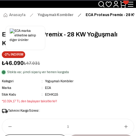
Üyelerimize Özel "uye2026" Koduyla Sepette Ekstra %3 İndirim
KAZAN-KASKAD İÇİN TEK ADRES
Anasayfa
Yoğuşmalı Kombiler
ECA Proteus Premix - 28 K
ECA Proteus Premix - 28 KW Yoğuşmalı
Kombi
-2% İNDİRİM
₺46.090
₺47.031
Stokta var, şimdi sipariş ver hemen kargoda
Kategori
Yoğuşmalı Kombiler
Marka
ECA
Stok Kodu
ECHK115
*10.324,17 TL den başlayan taksitlerle!!
Tahmini Kargo Süresi :