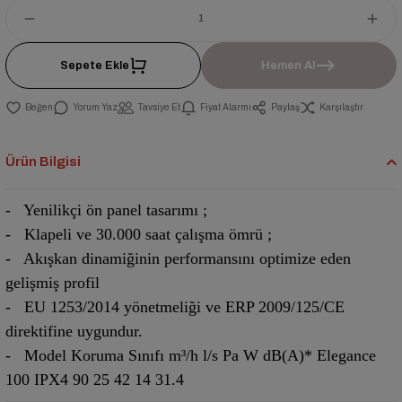
Sepete Ekle
Hemen Al
Yorum Yaz
Tavsiye Et
Fiyat Alarmı
Paylaş
Karşılaştır
Ürün Bilgisi
- Yenilikçi ön panel tasarımı ;
- Klapeli ve 30.000 saat çalışma ömrü ;
- Akışkan dinamiğinin performansını optimize eden
gelişmiş profil
- EU 1253/2014 yönetmeliği ve ERP 2009/125/CE
direktifine uygundur.
- Model Koruma Sınıfı m³/h l/s Pa W dB(A)* Elegance
100 IPX4 90 25 42 14 31.4