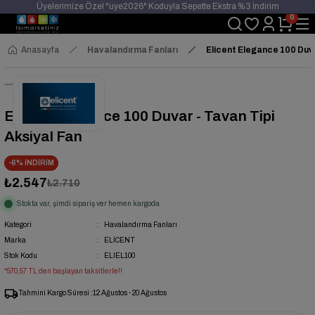
Üyelerimize Özel "uye2026" Koduyla Sepette Ekstra %3 İndirim
0
KAZAN-KASKAD İÇİN TEK ADRES
Anasayfa
Havalandırma Fanları
Elicent Elegance 100 Duva
Elicent Elegance 100 Duvar - Tavan Tipi
Aksiyal Fan
-6% İNDİRİM
₺2.547
₺2.710
Stokta var, şimdi sipariş ver hemen kargoda
Kategori
Havalandırma Fanları
Marka
ELİCENT
Stok Kodu
ELIEL100
*570,57 TL den başlayan taksitlerle!!
Tahmini Kargo Süresi :
12 Ağustos - 20 Ağustos