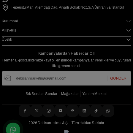
Tepeüstü Mah. Alemdağ Cad. Pınarlı Sokak No:13/A Ümraniye/İstanbul
Kurumsal
Alışveriş
Üyelik
Kampanyalardan Haberdar Ol!
Hemen E-posta listemize kayıt ol, en güncel kampanyalar, yenilikler ve duyuruları
ilk öğrenen sen ol.
GÖNDER
Sık Sorulan Sorular
Mağazalar
Yardım Merkezi
2026 Debisan Isıtma A.Ş. - Tüm Hakları Saklıdır.