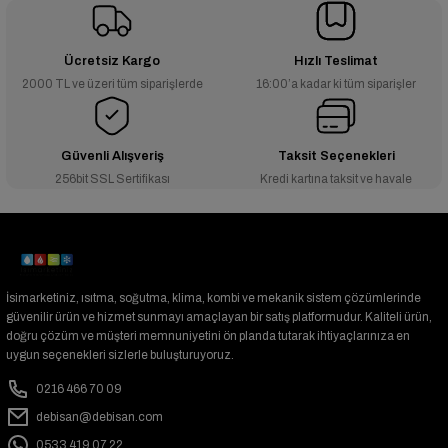
Ücretsiz Kargo
Hızlı Teslimat
2000 TL ve üzeri tüm siparişlerde
16:00’a kadar ki tüm siparişler
Güvenli Alışveriş
Taksit Seçenekleri
256bit SSL Sertifikası
Kredi kartına taksit ve havale
İsimarketiniz, ısıtma, soğutma, klima, kombi ve mekanik sistem çözümlerinde
güvenilir ürün ve hizmet sunmayı amaçlayan bir satış platformudur. Kaliteli ürün,
doğru çözüm ve müşteri memnuniyetini ön planda tutarak ihtiyaçlarınıza en
uygun seçenekleri sizlerle buluşturuyoruz.
0216 466 70 09
debisan@debisan.com
0533 419 07 22