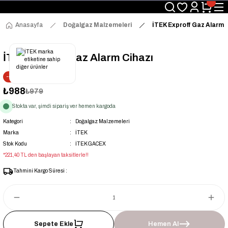
Üyelerimize Özel "uye2026" Koduyla Sepette Ekstra %3 İndirim
KAZAN-KASKAD İÇİN TEK ADRES
Anasayfa
Doğalgaz Malzemeleri
İTEK Exproff Gaz Alarm C
İTEK Exproff Gaz Alarm Cihazı
--1% İNDİRİM
₺988
₺979
Stokta var, şimdi sipariş ver hemen kargoda
Kategori
Doğalgaz Malzemeleri
Marka
İTEK
Stok Kodu
İTEKGACEX
*221,40 TL den başlayan taksitlerle!!
Tahmini Kargo Süresi :
Sepete Ekle
Hemen Al