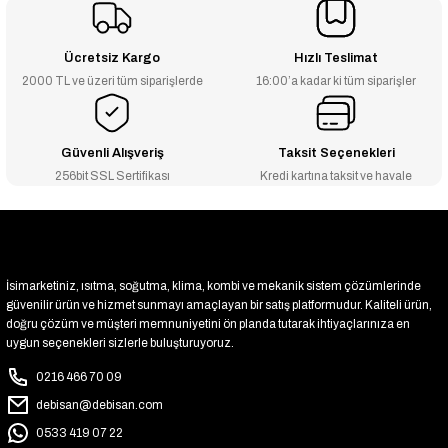
₺2.618
₺2.643
Ücretsiz Kargo
Hızlı Teslimat
2000 TL ve üzeri tüm siparişlerde
16:00’a kadar ki tüm siparişler
--1% İNDİRİM
Itek Nys-3 Model Gaz Alarm Cihazı
₺440
₺444
Güvenli Alışveriş
Taksit Seçenekleri
256bit SSL Sertifikası
Kredi kartına taksit ve havale
İsimarketiniz, ısıtma, soğutma, klima, kombi ve mekanik sistem çözümlerinde
güvenilir ürün ve hizmet sunmayı amaçlayan bir satış platformudur. Kaliteli ürün,
doğru çözüm ve müşteri memnuniyetini ön planda tutarak ihtiyaçlarınıza en
uygun seçenekleri sizlerle buluşturuyoruz.
0216 466 70 09
debisan@debisan.com
0533 419 07 22