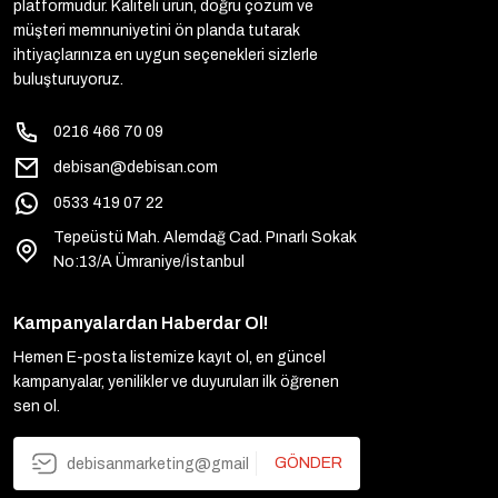
platformudur. Kaliteli ürün, doğru çözüm ve
müşteri memnuniyetini ön planda tutarak
ihtiyaçlarınıza en uygun seçenekleri sizlerle
buluşturuyoruz.
0216 466 70 09
debisan@debisan.com
0533 419 07 22
Tepeüstü Mah. Alemdağ Cad. Pınarlı Sokak
No:13/A Ümraniye/İstanbul
Kampanyalardan Haberdar Ol!
Hemen E-posta listemize kayıt ol, en güncel
kampanyalar, yenilikler ve duyuruları ilk öğrenen
sen ol.
GÖNDER