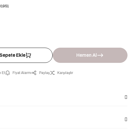
1951
Sepete Ekle
Hemen Al
 Et
Fiyat Alarmı
Paylaş
Karşılaştır