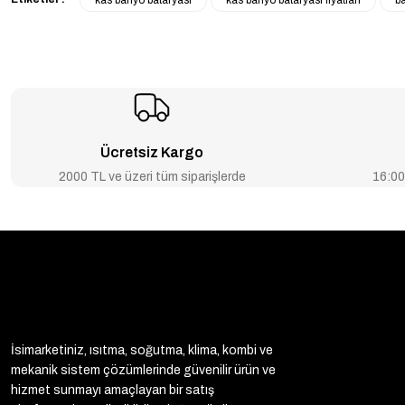
kas banyo bataryası
kas banyo bataryası fiyatları
b
Ücretsiz Kargo
2000 TL ve üzeri tüm siparişlerde
16:00’
İsimarketiniz, ısıtma, soğutma, klima, kombi ve
mekanik sistem çözümlerinde güvenilir ürün ve
hizmet sunmayı amaçlayan bir satış