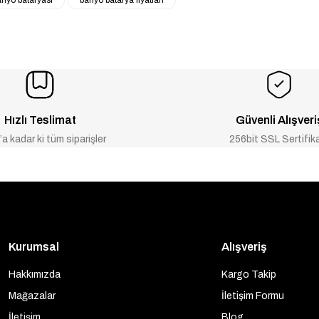
anyo bataryası
banyo batarya fiyatları
Hızlı Teslimat
Güvenli Alışveri
a kadar ki tüm siparişler
256bit SSL Sertifik
Kurumsal
Alışveriş
Hakkımızda
Kargo Takip
Mağazalar
İletişim Formu
İletişim
Blog