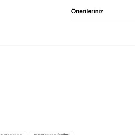
Önerileriniz
ı 102102482