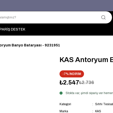
Üyelerimize Özel "uye2026" Koduyla Sepette Ekstra %3 İndirim
KAZAN-KASKAD İÇİN TEK ADRES
PARİŞ DESTEK
oryum Banyo Bataryası - 9231951
KAS Antoryum B
-7% İNDİRİM
₺2.547
₺2.736
Stokta var, şimdi sipariş ver hem
Kategori
Sıhhi Tesisa
Marka
KAS