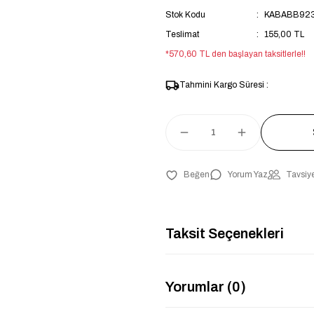
Stok Kodu
KABABB923
Teslimat
155,00 TL
*570,60 TL den başlayan taksitlerle!!
Tahmini Kargo Süresi :
Yorum Yaz
Tavsiye
Taksit Seçenekleri
Yorumlar (0)