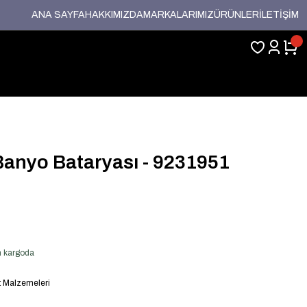
ANA SAYFA
HAKKIMIZDA
MARKALARIMIZ
ÜRÜNLER
İLETİŞİM
anyo Bataryası - 9231951
en kargoda
t Malzemeleri