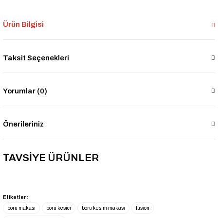
Ürün Bilgisi
Taksit Seçenekleri
Yorumlar (0)
Önerileriniz
TAVSİYE ÜRÜNLER
-5% İNDİRİM
Fusion Mini Plastik Boru Kaynak Makinesi Seti
Etiketler :
₺4.537
boru makası
boru kesici
boru kesim makası
fusion
₺4.294