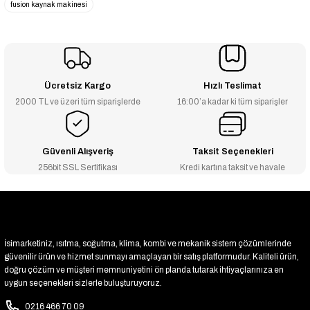
fusion kaynak makinesi
-5% İNDİRİM
SF3 Fusion Plastik Boru Kaynak Makine Seti
₺5.812
₺5.500
Ücretsiz Kargo
Hızlı Teslimat
-5% İNDİRİM
Fusion SF3 Tek Plastik Boru Kaynak Makinası (Mini)
2000 TL ve üzeri tüm siparişlerde
16:00’a kadar ki tüm siparişler
₺3.008
₺2.847
Güvenli Alışveriş
Taksit Seçenekleri
TÜKENDİ
256bit SSL Sertifikası
Kredi kartına taksit ve havale
Fusion SD12 1250 W Plastik Boru Kaynak Makinesi - Büyük
Stokta Yok
İsimarketiniz, ısıtma, soğutma, klima, kombi ve mekanik sistem çözümlerinde
güvenilir ürün ve hizmet sunmayı amaçlayan bir satış platformudur. Kaliteli ürün,
doğru çözüm ve müşteri memnuniyetini ön planda tutarak ihtiyaçlarınıza en
uygun seçenekleri sizlerle buluşturuyoruz.
0216 466 70 09