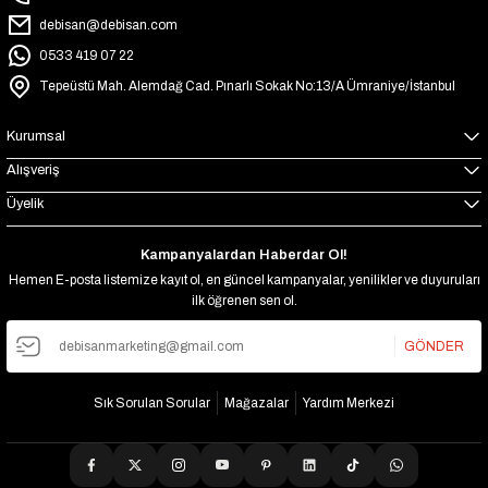
debisan@debisan.com
0533 419 07 22
Tepeüstü Mah. Alemdağ Cad. Pınarlı Sokak No:13/A Ümraniye/İstanbul
Kurumsal
Alışveriş
Üyelik
Kampanyalardan Haberdar Ol!
Hemen E-posta listemize kayıt ol, en güncel kampanyalar, yenilikler ve duyuruları
ilk öğrenen sen ol.
GÖNDER
Sık Sorulan Sorular
Mağazalar
Yardım Merkezi