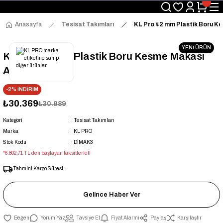
Üyelerimize Özel "uye2026" Koduyla Sepette Ekstra %3 İndirim
KAZAN-KASKAD İÇİN TEK ADRES
Anasayfa
Tesisat Takımları
KL Pro 42 mm Plastik Boru Ke
YENİ ÜRÜN
KL Pro 42 mm Plastik Boru Kesme Makası
Ağır Tip
-2% İNDİRİM
₺30.369
₺30.989
Kategori
Tesisat Takımları
Marka
KL PRO
Stok Kodu
DİMAK3
*6.802,71 TL den başlayan taksitlerle!!
Tahmini Kargo Süresi :
Gelince Haber Ver
Yorum Yaz
Tavsiye Et
Fiyat Alarmı
Paylaş
Karşılaştır