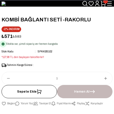
Üyelerimize Özel "uye2026" Koduyla Sepette Ekstra %3 İndirim
KAZAN-KASKAD İÇİN TEK ADRES
KOMBİ BAĞLANTI SETİ -RAKORLU
-2% İNDİRİM
₺571
₺583
Stokta var, şimdi sipariş ver hemen kargoda
Stok Kodu
SPKKBS102
*127,98 TL den başlayan taksitlerle!!
Tahmini Kargo Süresi :
Sepete Ekle
Hemen Al
Yorum Yaz
Tavsiye Et
Fiyat Alarmı
Paylaş
Karşılaştır