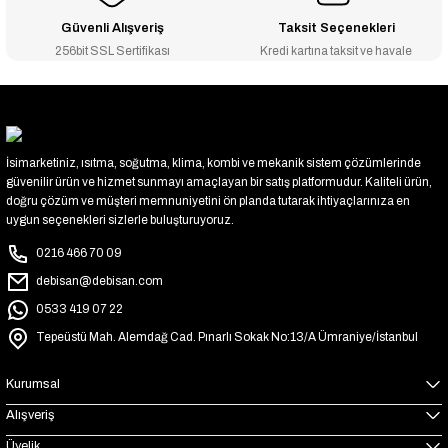
Güvenli Alışveriş
Taksit Seçenekleri
256bit SSL Sertifikası
Kredi kartına taksit ve havale
İsimarketiniz, ısıtma, soğutma, klima, kombi ve mekanik sistem çözümlerinde
güvenilir ürün ve hizmet sunmayı amaçlayan bir satış platformudur. Kaliteli ürün,
doğru çözüm ve müşteri memnuniyetini ön planda tutarak ihtiyaçlarınıza en
uygun seçenekleri sizlerle buluşturuyoruz.
0216 466 70 09
debisan@debisan.com
0533 419 07 22
Tepeüstü Mah. Alemdağ Cad. Pınarlı Sokak No:13/A Ümraniye/İstanbul
Kurumsal
Alışveriş
Üyelik