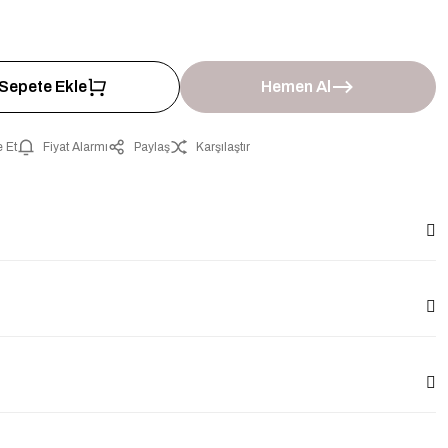
Sepete Ekle
Hemen Al
 Et
Fiyat Alarmı
Paylaş
Karşılaştır