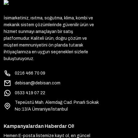
İsimarketiniz, ısıtma, soğutma, klima, kombi ve
mekanik sistem çözümlerinde güvenilir ürün ve
hizmet sunmayı amaçlayan bir satış
platformudur. Kaliteli ürün, doğru çözüm ve
müşteri memnuniyetini ön planda tutarak
ihtiyaçlarınıza en uygun seçenekleri sizlerle
buluşturuyoruz.
0216 466 70 09
debisan@debisan.com
0533 419 07 22
Tepeüstü Mah. Alemdağ Cad. Pınarlı Sokak
No:13/A Ümraniye/İstanbul
Kampanyalardan Haberdar Ol!
Hemen E-posta listemize kayıt ol, en güncel