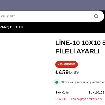
Üyelerimize Özel "uye2026" Koduyla Sepette Ekstra %3 İndirim
KAZAN-KASKAD İÇİN TEK ADRES
PARİŞ DESTEK
LİNE-10 10X10 
FİLELİ AYARLI
-2% İNDİRİM
₺459
₺469
Stokta var, şimdi sipariş ver hem
Stok Kodu
SUKL10102
*102,88 TL den başlayan taksitlerle!!