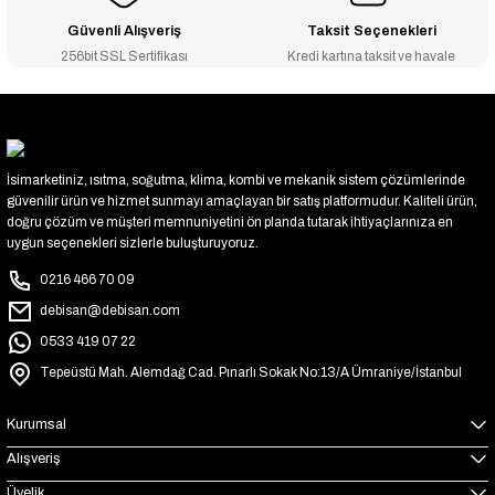
Güvenli Alışveriş
Taksit Seçenekleri
256bit SSL Sertifikası
Kredi kartına taksit ve havale
İsimarketiniz, ısıtma, soğutma, klima, kombi ve mekanik sistem çözümlerinde
güvenilir ürün ve hizmet sunmayı amaçlayan bir satış platformudur. Kaliteli ürün,
doğru çözüm ve müşteri memnuniyetini ön planda tutarak ihtiyaçlarınıza en
uygun seçenekleri sizlerle buluşturuyoruz.
0216 466 70 09
debisan@debisan.com
0533 419 07 22
Tepeüstü Mah. Alemdağ Cad. Pınarlı Sokak No:13/A Ümraniye/İstanbul
Kurumsal
Alışveriş
Üyelik