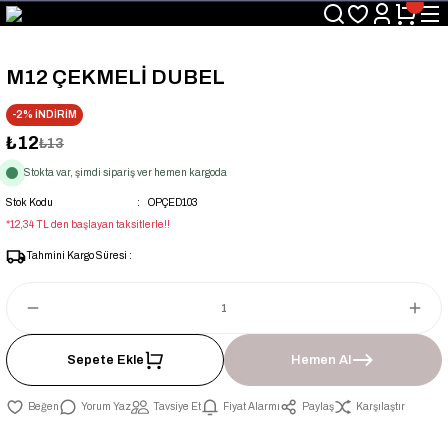
Üyelerimize Özel "uye2026" Koduyla Sepette Ekstra %3 İndirim
KAZAN-KASKAD İÇİN TEK ADRES
M12 ÇEKMELİ DUBEL
-2% İNDİRİM
₺12
₺13
Stokta var, şimdi sipariş ver hemen kargoda
Stok Kodu
OPÇED103
*12,34 TL den başlayan taksitlerle!!
Tahmini Kargo Süresi :
Sepete Ekle
Hemen Al
Yorum Yaz
Tavsiye Et
Fiyat Alarmı
Paylaş
Karşılaştır