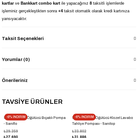
kartlar
ve
Bankkart combo kart
ile yapacağınız
8
taksitli işlemlerde
işleminiz gerçekleştikten sonra
+4
taksit otomatik olarak kredi kartınıza
yansıyacaktır.
Taksit Seçenekleri
Yorumlar (0)
Önerileriniz
TAVSİYE ÜRÜNLER
-6% İNDİRİM
-6% İNDİRİM
Sanihydro Wc Öğütücü Bıçaklı Pompa
Sanihydro Wc Öğütücü Klozet Lavabo
- Saniflo
Tahliye Pompası - Sanitop
₺29.359
₺33.802
₺27.690
₺31.886