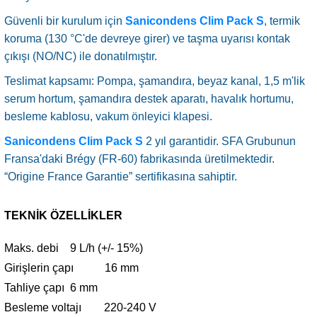
Güvenli bir kurulum için
Sanicondens Clim Pack S
, termik
koruma (130 °C'de devreye girer) ve taşma uyarısı kontak
çıkışı (NO/​NC) ile donatılmıştır.
Teslimat kapsamı: Pompa, şamandıra, beyaz kanal, 1,5 m'lik
serum hortum, şamandıra destek aparatı, havalık hortumu,
besleme kablosu, vakum önleyici klapesi.
Sanicondens Clim Pack S
2 yıl garantidir. SFA Grubunun
Fransa'daki Brégy (FR-60) fabrikasında üretilmektedir.
“Origine France Garantie” sertifikasına sahiptir.
TEKNİK ÖZELLİKLER
Maks. debi 9 L/h (+/- 15%)
Girişlerin çapı 16 mm
Tahliye çapı 6 mm
Besleme voltajı 220-240 V