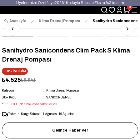
Üyelerimize Özel "uye2026" Koduyla Sepette Ekstra %3 İndirim
0
KAZAN-KASKAD İÇİN TEK ADRES
Anasayfa
Klima Drenaj Pompası
Sanihydro Sanicondens C
Sanihydro Sanicondens Clim Pack S Klima
Drenaj Pompası
-18% İNDİRİM
₺4.525
₺5.541
Kategori
Klima Drenaj Pompası
Stok Kodu
SANICONDENS3
*1.013,60 TL den başlayan taksitlerle!!
Tahmini Kargo Süresi :
11 Ağustos - 19 Ağustos
Gelince Haber Ver