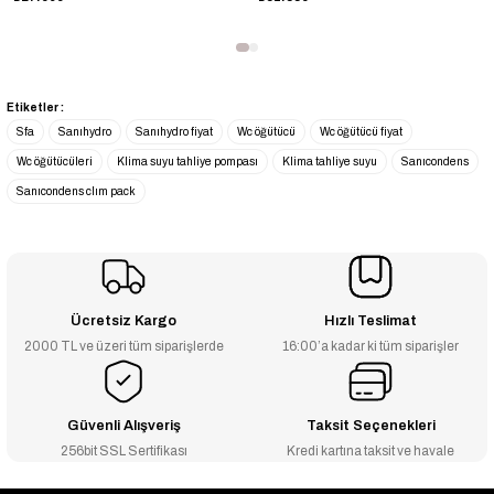
Etiketler :
Sfa
Sanıhydro
Sanıhydro fiyat
Wc öğütücü
Wc öğütücü fiyat
Wc öğütücüleri
Klima suyu tahliye pompası
Klima tahliye suyu
Sanıcondens
Sanıcondens clım pack
Ücretsiz Kargo
Hızlı Teslimat
2000 TL ve üzeri tüm siparişlerde
16:00’a kadar ki tüm siparişler
Güvenli Alışveriş
Taksit Seçenekleri
256bit SSL Sertifikası
Kredi kartına taksit ve havale