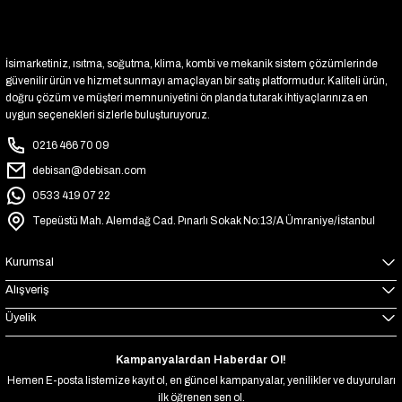
İsimarketiniz, ısıtma, soğutma, klima, kombi ve mekanik sistem çözümlerinde
güvenilir ürün ve hizmet sunmayı amaçlayan bir satış platformudur. Kaliteli ürün,
doğru çözüm ve müşteri memnuniyetini ön planda tutarak ihtiyaçlarınıza en
uygun seçenekleri sizlerle buluşturuyoruz.
0216 466 70 09
debisan@debisan.com
0533 419 07 22
Tepeüstü Mah. Alemdağ Cad. Pınarlı Sokak No:13/A Ümraniye/İstanbul
Kurumsal
Alışveriş
Üyelik
Kampanyalardan Haberdar Ol!
Hemen E-posta listemize kayıt ol, en güncel kampanyalar, yenilikler ve duyuruları
ilk öğrenen sen ol.