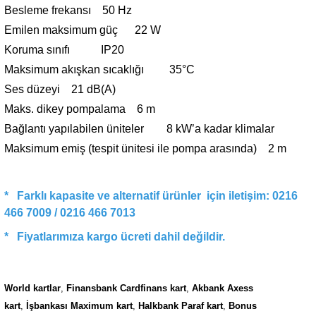
Besleme frekansı 50 Hz
Emilen maksimum güç 22 W
Koruma sınıfı IP20
Maksimum akışkan sıcaklığı 35°C
Ses düzeyi 21 dB(A)
Maks. dikey pompalama 6 m
Bağlantı yapılabilen üniteler 8 kW’a kadar klimalar
Maksimum emiş (tespit ünitesi ile pompa arasında) 2 m
* Farklı kapasite ve alternatif ürünler için iletişim: 0216
466 7009 /
0216 466 7013
* Fiyatl
arımıza ka
rgo ücreti dahil değildir.
World kartlar
,
Finansbank Cardfinans kart
,
Akbank Axess
kart
,
İşbankası Maximum kart
,
Halkbank Paraf kart
,
Bonus