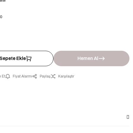
alar
0
Sepete Ekle
Hemen Al
 Et
Fiyat Alarmı
Paylaş
Karşılaştır