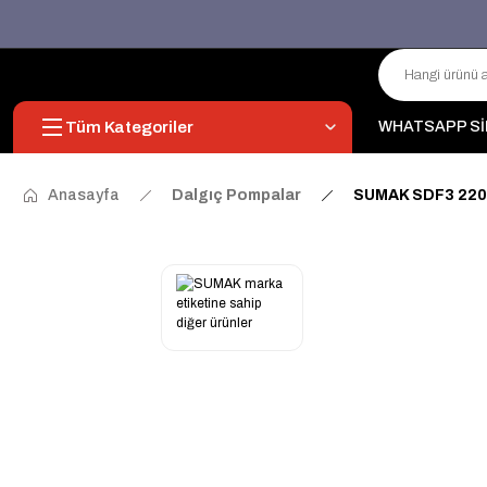
Tüm Kategoriler
WHATSAPP Sİ
Anasayfa
Dalgıç Pompalar
SUMAK SDF3 220V