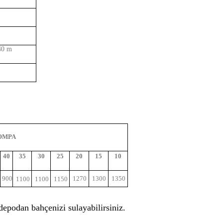
40 m
OMPA
40
35
30
25
20
15
10
900
1270
1300
1350
1100
1100
1150
depodan bahçenizi sulayabilirsiniz.