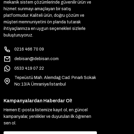
mekanik sistem çözümlerinde güvenilir ürün ve
hizmet sunmayı amaçlayan bir satış
platformudur. Kaliteli ürün, doğru çözüm ve
müşteri memnuniyetini ön planda tutarak
ihtiyaçlarınıza en uygun seçenekleri sizlerle
buluşturuyoruz.
0216 466 70 09
debisan@debisan.com
0533 419 07 22
Tepeüstü Mah. Alemdağ Cad. Pınarlı Sokak
No:13/A Ümraniye/İstanbul
Kampanyalardan Haberdar Ol!
Hemen E-posta listemize kayıt ol, en güncel
kampanyalar, yenilikler ve duyuruları ilk öğrenen
sen ol.