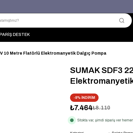
Üyelerimize Özel "uye2026" Koduyla Sepette Ekstra %3 İndirim
KAZAN-KASKAD İÇİN TEK ADRES
PARİŞ DESTEK
 10 Metre Flatörlü Elektromanyetik Dalgıç Pompa
SUMAK SDF3 220
Elektromanyeti
-8% İNDİRİM
₺7.464
₺8.110
Stokta var, şimdi sipariş ver hem