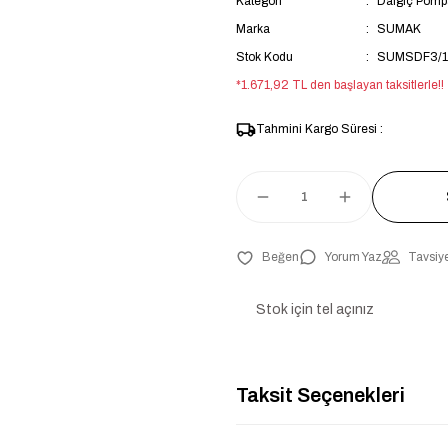
Kategori
Dalgıç Pomp
Marka
SUMAK
Stok Kodu
SUMSDF3/1
*1.671,92 TL den başlayan taksitlerle!!
Tahmini Kargo Süresi :
Yorum Yaz
Tavsiye
Stok için tel açınız
Taksit Seçenekleri