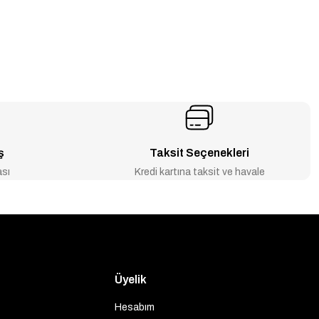
ş
Taksit Seçenekleri
ası
Kredi kartına taksit ve havale
Üyelik
Hesabım