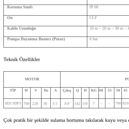
Koruma Sınıfı
IP 68
On
CI.F
Kablo Uzunluğu
10 m – 20 m – 30 m – 
Pompa Dayanma Basıncı (Pmax)
6 bar
Teknik Özellikler
MOTOR
P
TİP
W
V
Hz
A
Çıkış
Q
H
KG
60
55
50
45
SD3 SDF3
700
810
700
220
50
3.5
3/4″
142
7
–
–
310
Çok pratik bir şekilde sulama hortumu takılarak kuyu veya 