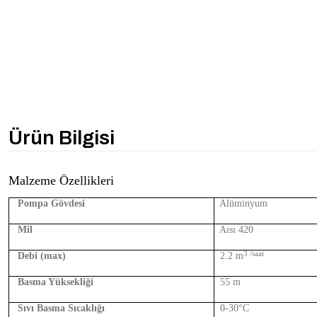
Ürün Bilgisi
Malzeme Özellikleri
Pompa Gövdesi
Alüminyum
Mil
Aısı 420
3 /saat
Debi (max)
2.2 m
Basma Yüksekliği
55 m
Sıvı Basma Sıcaklığı
0-30°C