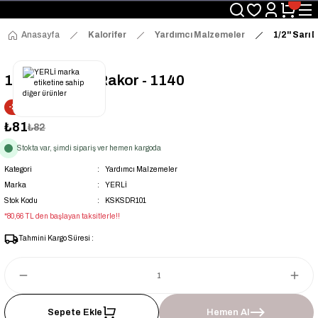
Üyelerimize Özel "uye2026" Koduyla Sepette Ekstra %3 İndirim
KAZAN-KASKAD İÇİN TEK ADRES
Anasayfa
Kalorifer
Yardımcı Malzemeler
1/2'' Sarı
1/2'' Sarı Düz Rakor - 1140
-2% İNDİRİM
₺81
₺82
Stokta var, şimdi sipariş ver hemen kargoda
Kategori
Yardımcı Malzemeler
Marka
YERLİ
Stok Kodu
KSKSDR101
*80,66 TL den başlayan taksitlerle!!
Tahmini Kargo Süresi :
Sepete Ekle
Hemen Al