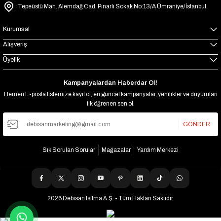
Tepeüstü Mah. Alemdağ Cad. Pınarlı Sokak No:13/A Ümraniye/İstanbul
Kurumsal
Alışveriş
Üyelik
Kampanyalardan Haberdar Ol!
Hemen E-posta listemize kayıt ol, en güncel kampanyalar, yenilikler ve duyuruları
ilk öğrenen sen ol.
GÖNDER
Sık Sorulan Sorular
Mağazalar
Yardım Merkezi
2026 Debisan Isıtma A.Ş. - Tüm Hakları Saklıdır.