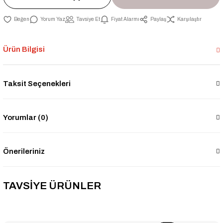
Yorum Yaz
Tavsiye Et
Fiyat Alarmı
Paylaş
Karşılaştır
Ürün Bilgisi
Taksit Seçenekleri
Yorumlar (0)
Önerileriniz
TAVSİYE ÜRÜNLER
-2% İNDİRİM
-2% İNDİRİM
2'' Sarı Düz Rakor - 1145
11/2'' Sarı Düz Rakor - 1144