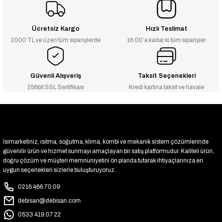
₺828
₺547
₺811
₺536
Ücretsiz Kargo
Hızlı Teslimat
2000 TL ve üzeri tüm siparişlerde
16:00’a kadar ki tüm siparişler
-2% İNDİRİM
-2% İNDİRİM
11/4'' Sarı Düz Rakor - 1143
1'' Sarı Düz Rakor - 1142
₺351
₺217
₺344
₺212
Güvenli Alışveriş
Taksit Seçenekleri
256bit SSL Sertifikası
Kredi kartına taksit ve havale
İsimarketiniz, ısıtma, soğutma, klima, kombi ve mekanik sistem çözümlerinde
güvenilir ürün ve hizmet sunmayı amaçlayan bir satış platformudur. Kaliteli ürün,
doğru çözüm ve müşteri memnuniyetini ön planda tutarak ihtiyaçlarınıza en
uygun seçenekleri sizlerle buluşturuyoruz.
0216 466 70 09
debisan@debisan.com
0533 419 07 22