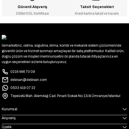
Güvenli Alışveriş
Taksit Seçenekleri
256bit SSL Sertifikası
Kredi kartına taksit ve havale
İsimarketiniz, ısıtma, soğutma, klima, kombi ve mekanik sistem çözümlerinde
güvenilir ürün ve hizmet sunmayı amaçlayan bir satış platformudur. Kaliteli ürün,
doğru çözüm ve müşteri memnuniyetini ön planda tutarak ihtiyaçlarınıza en
uygun seçenekleri sizlerle buluşturuyoruz.
0216 466 70 09
debisan@debisan.com
0533 419 07 22
Tepeüstü Mah. Alemdağ Cad. Pınarlı Sokak No:13/A Ümraniye/İstanbul
Kurumsal
Alışveriş
Üyelik