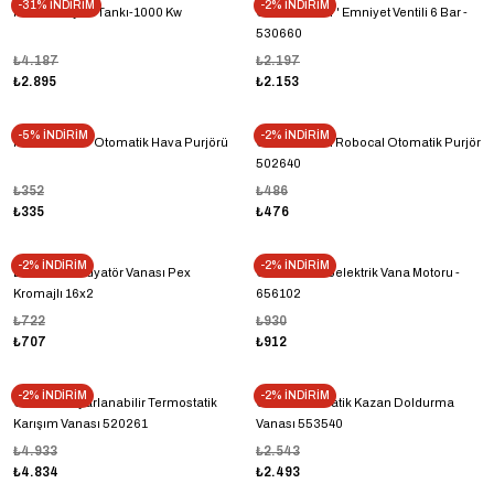
-31% İNDİRİM
-2% İNDİRİM
Nötralizasyon Tankı-1000 Kw
Caleffi 1x11/4'' Emniyet Ventili 6 Bar -
530660
₺4.187
₺2.197
₺2.895
₺2.153
-5% İNDİRİM
-2% İNDİRİM
Pakkens 1/2'' Otomatik Hava Purjörü
Caleffi 1/2'' M Robocal Otomatik Purjör
502640
₺352
₺486
₺335
₺476
-2% İNDİRİM
-2% İNDİRİM
Dekoratif Radyatör Vanası Pex
Caleffi Termoelektrik Vana Motoru -
Kromajlı 16x2
656102
₺722
₺930
₺707
₺912
-2% İNDİRİM
-2% İNDİRİM
Caleffi 1'' Ayarlanabilir Termostatik
Caleffi Otomatik Kazan Doldurma
Karışım Vanası 520261
Vanası 553540
₺4.933
₺2.543
₺4.834
₺2.493