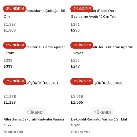
-2% İNDİRİM
-2% İNDİRİM
12 mm Bakır Topraklama Çubuğu - 80
Panel Radyatör (Petek) Yere
Cm
Sabitleme Ayağı 40 Cm Tek
₺1.327
₺241
₺1.300
₺236
-2% İNDİRİM
-2% İNDİRİM
Havlupan Ayarlı Boru Gizleme Aparatı
Havlupan Ayarlı Boru Gizleme Aparatı
- Krom
- Beyaz
₺339
₺150
₺333
₺147
-7% İNDİRİM
-7% İNDİRİM
3/4'' BASINÇ DÜŞÜRÜCÜ-533451
1'' BASINÇ DÜŞÜRÜCÜ-533461
₺1.278
₺1.619
₺1.188
₺1.505
TÜKENDİ
TÜKENDİ
Altın Sarısı Dekoratif Radyatör Vanası
Dekoratif Radyatör Vanası 1/2'' Mat
16x2
Siyah
Stokta Yok
Stokta Yok