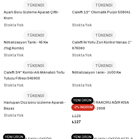
TÜKENDİ
TÜKENDİ
Ayarlı Boru Gizleme Aparatı Çiftli -
Caleffi 1/2'' Otomatik Purjör 508041
Krom
Stokta Yok
Stokta Yok
TÜKENDİ
TÜKENDİ
Nötralizasyon Tankı - 45 Kw
Caleffi İki Yollu Zon Kontrol Vanası 1''
(Yoğ.Kombi)
676060
Stokta Yok
Stokta Yok
TÜKENDİ
TÜKENDİ
Caleffi 3/4'' Kombi Altı Mıknatıslı Tortu
Nötralizasyon Tankı - 3000 Kw
Tutucu Filtresi 545900
Stokta Yok
Stokta Yok
TÜKENDİ
YENİ ÜRÜN
Havlupan Düz Boru Gizleme Aparatı -
3/4'' SU SAATİ RAKORU AĞIR KISA
-2% İNDİRİM
Beyaz
KÖŞELİ-SARI - 2908
Stokta Yok
₺129
₺127
YENİ ÜRÜN
YENİ ÜRÜN