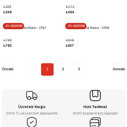
₺355
₺474
₺348
₺464
-2% İNDİRİM
-2% İNDİRİM
11/4'' Sarı Konik Rekor - 3757
11/2'' Sarı Konik Rekor - 3758
₺798
₺946
₺782
₺927
1
2
3
Ücretsiz Kargo
Hızlı Teslimat
2000 TL ve üzeri tüm siparişlerde
16:00’a kadar ki tüm siparişler