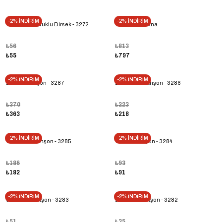
-2% İNDİRİM
-2% İNDİRİM
1/2'' Sarı Kuyruklu Dirsek - 3272
11/4'' Şiber Vana
₺56
₺813
₺55
₺797
-2% İNDİRİM
-2% İNDİRİM
2'' Sarı Manşon - 3287
11/2'' Sarı Manşon - 3286
₺370
₺223
₺363
₺218
-2% İNDİRİM
-2% İNDİRİM
11/4'' Sarı Manşon - 3285
1'' Sarı Manşon - 3284
₺186
₺93
₺182
₺91
-2% İNDİRİM
-2% İNDİRİM
3/4'' Sarı Manşon - 3283
1/2'' Sarı Manşon - 3282
₺51
₺35