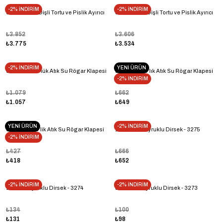
-2% İNDİRİM
-2% İNDİRİM
Smart 11/2'' Dişli Tortu ve Pislik Ayırıcı
Smart 11/4'' Dişli Tortu ve Pislik Ayırıcı
₺3.852
₺3.606
₺3.775
₺3.534
-2% İNDİRİM
YENİ ÜRÜN
Sukates 200'lük Atık Su Rögar Klapesi
Sukates 160'lık Atık Su Rögar Klapesi
-2% İNDİRİM
₺1.079
₺662
₺1.057
₺649
YENİ ÜRÜN
-2% İNDİRİM
Sukates 125'lik Atık Su Rögar Klapesi
11/4'' Sarı Kuyruklu Dirsek - 3275
-2% İNDİRİM
₺427
₺666
₺418
₺652
-2% İNDİRİM
-2% İNDİRİM
1'' Sarı Kuyruklu Dirsek - 3274
3/4'' Sarı Kuyruklu Dirsek - 3273
₺134
₺100
₺131
₺98