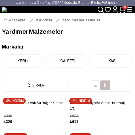
Üyelerimize Özel "uye2026" Koduyla Sepette Ekstra %3 İndirim
0
KAZAN-KASKAD İÇİN TEK ADRES
Anasayfa
Kalorifer
Yardımcı Malzemeler
Yardımcı Malzemeler
Markalar
YERLİ
CALEFFI
KAS
SIRALA
-2% İNDİRİM
-2% İNDİRİM
Sukates 100'lük Atık Su Rögar Klapesi
Dekoratif Radyatör Vanası Kromajlı
1/2''
₺336
₺624
₺329
₺611