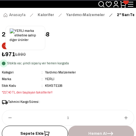
Üyelerimize Özel "uye2026" Koduyla Sepette Ekstra %3 İndirim
KAZAN-KASKAD İÇİN TEK ADRES
Anasayfa
Kalorifer
Yardımcı Malzemeler
2'' Sarı Te
2'' Sarı Te - 3268
-2% İNDİRİM
₺971
₺990
Stokta var, şimdi sipariş ver hemen kargoda
Kategori
Yardımcı Malzemeler
Marka
YERLİ
Stok Kodu
KSKSTE106
*217,40 TL den başlayan taksitlerle!!
Tahmini Kargo Süresi :
Sepete Ekle
Hemen Al