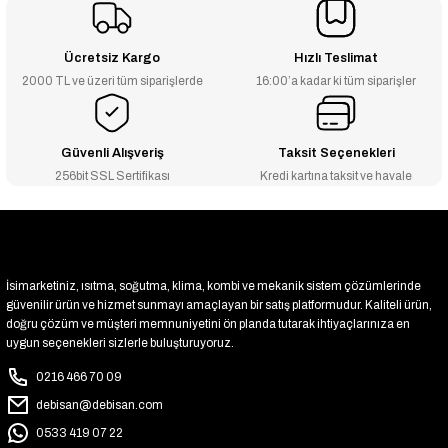
₺217
₺128
₺474
₺212
₺126
₺464
Ücretsiz Kargo
Hızlı Teslimat
TÜKENDİ
2000 TL ve üzeri tüm siparişlerde
16:00’a kadar ki tüm siparişler
3/4'' Sarı Te - 3264
Stokta Yok
Güvenli Alışveriş
Taksit Seçenekleri
256bit SSL Sertifikası
Kredi kartına taksit ve havale
İsimarketiniz, ısıtma, soğutma, klima, kombi ve mekanik sistem çözümlerinde
güvenilir ürün ve hizmet sunmayı amaçlayan bir satış platformudur. Kaliteli ürün,
doğru çözüm ve müşteri memnuniyetini ön planda tutarak ihtiyaçlarınıza en
uygun seçenekleri sizlerle buluşturuyoruz.
0216 466 70 09
debisan@debisan.com
0533 419 07 22