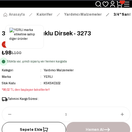
Üyelerimize Özel "uye2026" Koduyla Sepette Ekstra %3 İndirim
KAZAN-KASKAD İÇİN TEK ADRES
Anasayfa
Kalorifer
Yardımcı Malzemeler
3/4'' Sarı 
3/4'' Sarı Kuyruklu Dirsek - 3273
-2% İNDİRİM
₺98
₺100
Stokta var, şimdi sipariş ver hemen kargoda
Kategori
Yardımcı Malzemeler
Marka
YERLİ
Stok Kodu
KSKSKD102
*98,02 TL den başlayan taksitlerle!!
Tahmini Kargo Süresi :
Sepete Ekle
Hemen Al