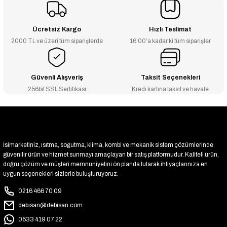
₺171
₺93
₺56
₺167
₺91
₺55
Ücretsiz Kargo
Hızlı Teslimat
2000 TL ve üzeri tüm siparişlerde
16:00’a kadar ki tüm siparişler
-2% İNDİRİM
11/4'' Sarı Kuyruklu Dirsek - 3275
₺666
₺652
Güvenli Alışveriş
Taksit Seçenekleri
256bit SSL Sertifikası
Kredi kartına taksit ve havale
İsimarketiniz, ısıtma, soğutma, klima, kombi ve mekanik sistem çözümlerinde
güvenilir ürün ve hizmet sunmayı amaçlayan bir satış platformudur. Kaliteli ürün,
doğru çözüm ve müşteri memnuniyetini ön planda tutarak ihtiyaçlarınıza en
uygun seçenekleri sizlerle buluşturuyoruz.
0216 466 70 09
debisan@debisan.com
0533 419 07 22