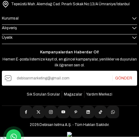
Tepeüstü Mah. Alemdağ Cad. Pınarlı Sokak No:13/A Ümraniye/İstanbul
Kurumsal
Alışveriş
Üyelik
Kampanyalardan Haberdar Ol!
Hemen E-posta listemize kayıt ol, en güncel kampanyalar, yenilikler ve duyuruları
ilk öğrenen sen ol.
GÖNDER
Sık Sorulan Sorular
Mağazalar
Yardım Merkezi
2026 Debisan Isıtma A.Ş. - Tüm Hakları Saklıdır.