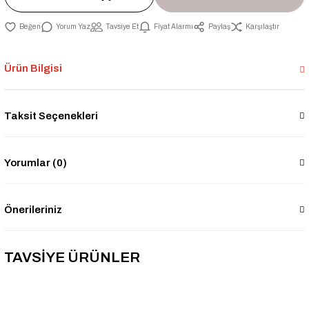
Yorum Yaz
Tavsiye Et
Fiyat Alarmı
Paylaş
Karşılaştır
Ürün Bilgisi
Taksit Seçenekleri
Yorumlar (0)
Önerileriniz
TAVSİYE ÜRÜNLER
-21% İNDİRİM
Çiftli Boru Gizleme Aparatı Düz - Beyaz