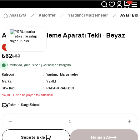
Üyelerimize Özel "uye2026" Koduyla Sepette Ekstra %3 İndirim
KAZAN-KASKAD İÇİN TEK ADRES
Anasayfa
Kalorifer
Yardımcı Malzemeler
Ayarlı Bor
Ayarlı Boru Gizleme Aparatı Tekli - Beyaz
-2% İNDİRİM
₺62
₺63
Stokta var, şimdi sipariş ver hemen kargoda
Kategori
Yardımcı Malzemeler
Marka
YERLİ
Stok Kodu
RADAPARABG103
*62,01 TL den başlayan taksitlerle!!
Tahmini Kargo Süresi :
Sepete Ekle
Hemen Al