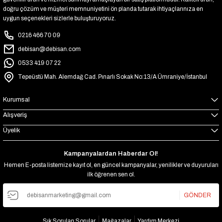
₺333
doğru çözüm ve müşteri memnuniyetini ön planda tutarak ihtiyaçlarınıza en
uygun seçenekleri sizlerle buluşturuyoruz.
TÜKENDİ
Havlupan Boru Gizleme Aparatı Düz - Krom
0216 466 70 09
debisan@debisan.com
Stokta Yok
TÜKENDİ
0533 419 07 22
Havlupan Düz Boru Gizleme Aparatı - Beyaz
Tepeüstü Mah. Alemdağ Cad. Pınarlı Sokak No:13/A Ümraniye/İstanbul
Stokta Yok
Kurumsal
Alışveriş
Üyelik
Kampanyalardan Haberdar Ol!
Hemen E-posta listemize kayıt ol, en güncel kampanyalar, yenilikler ve duyuruları
ilk öğrenen sen ol.
GÖNDER
Sık Sorulan Sorular
Mağazalar
Yardım Merkezi