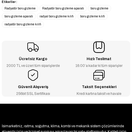
Etiketler :
₺171
Radyatör boru gizleme
Radyatör boru gizleme aparatı
boru gizleme
₺136
boru gizleme aparatı
radyal boru gizleme kılıfı
boru gizleme kılıfı
--29% İNDİRİM
radyatör boru gizleme kılıfı
Çiftli Boru Gizleme Aparatı Düz - Krom
₺555
₺717
-2% İNDİRİM
Tekli Boru Gizleme Aparatı Ayarlı - Krom
Ücretsiz Kargo
Hızlı Teslimat
2000 TL ve üzeri tüm siparişlerde
16:00’a kadar ki tüm siparişler
₺183
₺179
-2% İNDİRİM
Güvenli Alışveriş
Taksit Seçenekleri
Havlupan Ayarlı Boru Gizleme Aparatı - Beyaz
256bit SSL Sertifikası
Kredi kartına taksit ve havale
₺150
₺147
-2% İNDİRİM
Havlupan Ayarlı Boru Gizleme Aparatı - Krom
İsimarketiniz, ısıtma, soğutma, klima, kombi ve mekanik sistem çözümlerinde
₺339
güvenilir ürün ve hizmet sunmayı amaçlayan bir satış platformudur. Kaliteli ürün,