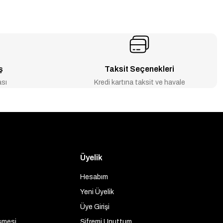
YENİ ÜRÜN
 6 Bar - 530660
Caleffi 1/2'' İki Yollu Vana Gövdesi - 221402
-4% İNDİRİM
₺699
₺731
ş
Taksit Seçenekleri
ası
Kredi kartına taksit ve havale
Üyelik
Hesabım
Yeni Üyelik
Üye Girişi
şmesi
Şifremi Unuttum