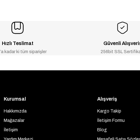
NDİRİM
-2% İNDİRİM
1/2'' M Robocal Otomatik Purjör 502640
Caleffi 1x11/4'' Emniyet Ventili
₺486
₺2.154
₺2.198
KENDİ
Hızlı Teslimat
Güvenli Alışveri
Dolum Vanası Basınç Saatli-553640
a kadar ki tüm siparişler
256bit SSL Sertifik
Kurumsal
Alışveriş
Hakkımızda
Kargo Takip
Mağazalar
İletişim Formu
İletişim
Blog
Yardım Merkezi
Mesafeli Satış Sözle