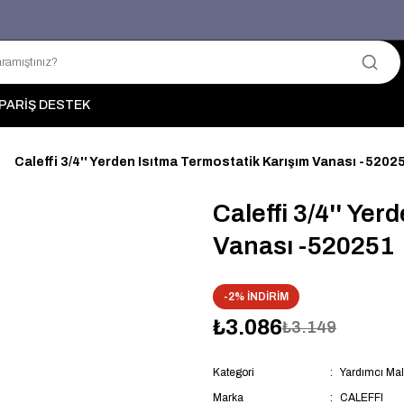
Üyelerimize Özel "uye2026" Koduyla Sepette Ekstra %3 İndirim
KAZAN-KASKAD İÇİN TEK ADRES
PARİŞ DESTEK
Caleffi 3/4'' Yerden Isıtma Termostatik Karışım Vanası -5202
Caleffi 3/4'' Ye
Vanası -520251
-2% İNDİRİM
₺3.086
₺3.149
Kategori
Yardımcı Ma
Marka
CALEFFI