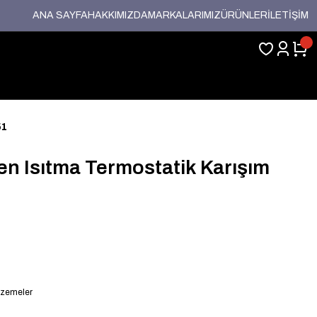
ANA SAYFA
HAKKIMIZDA
MARKALARIMIZ
ÜRÜNLER
İLETİŞİM
51
rden Isıtma Termostatik Karışım
lzemeler