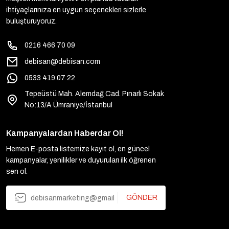
ihtiyaçlarınıza en uygun seçenekleri sizlerle
buluşturuyoruz.
0216 466 70 09
debisan@debisan.com
0533 419 07 22
Tepeüstü Mah. Alemdağ Cad. Pınarlı Sokak
No:13/A Ümraniye/İstanbul
Kampanyalardan Haberdar Ol!
Hemen E-posta listemize kayıt ol, en güncel
kampanyalar, yenilikler ve duyuruları ilk öğrenen
sen ol.
GÖNDER