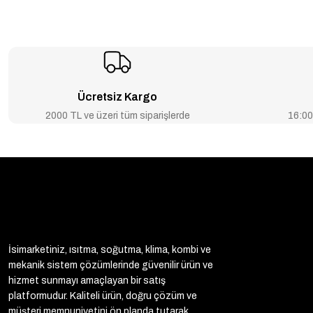
-2% İNDİRİM
-2% İ
Caleffi 1'' Ayarlanabilir Termostatik Karışım Vanası 520261
Caleffi 
₺4.837
₺4.935
₺476
TÜKENDİ
TÜ
Ücretsiz Kargo
Caleffi 1/2'' Otomatik Purjör 508041
Caleffi 1/2'' Otomatik Kazan 
2000 TL ve üzeri tüm siparişlerde
16:00’
Stokta Yok
Stokta Yok
İsimarketiniz, ısıtma, soğutma, klima, kombi ve
mekanik sistem çözümlerinde güvenilir ürün ve
hizmet sunmayı amaçlayan bir satış
platformudur. Kaliteli ürün, doğru çözüm ve
müşteri memnuniyetini ön planda tutarak