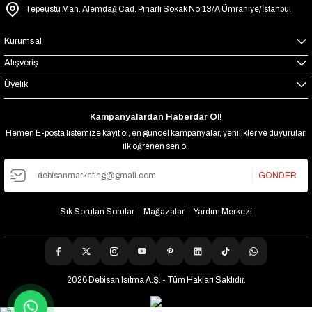
Tepeüstü Mah. Alemdağ Cad. Pınarlı Sokak No:13/A Ümraniye/İstanbul
₺3.959
Kurumsal
Alışveriş
Üyelik
Kampanyalardan Haberdar Ol!
Hemen E-posta listemize kayıt ol, en güncel kampanyalar, yenilikler ve duyuruları
ilk öğrenen sen ol.
GÖNDER
Sık Sorulan Sorular
Mağazalar
Yardım Merkezi
2026 Debisan Isıtma A.Ş. - Tüm Hakları Saklıdır.