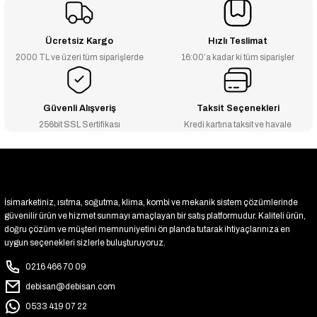
₺759
₺714
Ücretsiz Kargo
Hızlı Teslimat
2000 TL ve üzeri tüm siparişlerde
16:00’a kadar ki tüm siparişler
-6% İNDİRİM
Kas 1'' Küresel Su Vanası PN25 0809432
₺780
₺733
Güvenli Alışveriş
Taksit Seçenekleri
256bit SSL Sertifikası
Kredi kartına taksit ve havale
-6% İNDİRİM
ECA 3/4'' İçme Suyu Küresel Vana -122169
₺495
₺465
İsimarketiniz, ısıtma, soğutma, klima, kombi ve mekanik sistem çözümlerinde
YENİ ÜRÜN
ECA 1'' İçme Suyu Küresel Vana -122170
güvenilir ürün ve hizmet sunmayı amaçlayan bir satış platformudur. Kaliteli ürün,
-6% İNDİRİM
doğru çözüm ve müşteri memnuniyetini ön planda tutarak ihtiyaçlarınıza en
₺784
uygun seçenekleri sizlerle buluşturuyoruz.
₺737
0216 466 70 09
-6% İNDİRİM
ECA 2'' Pn10 Tam Geçişli Küresel Vana -122184
debisan@debisan.com
0533 419 07 22
₺4.208