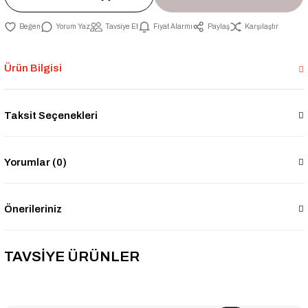
Yorum Yaz
Tavsiye Et
Fiyat Alarmı
Paylaş
Karşılaştır
Ürün Bilgisi
Taksit Seçenekleri
Yorumlar (0)
Önerileriniz
TAVSİYE ÜRÜNLER
YENİ ÜRÜN
Kas 1'' Küresel Doğalgaz Vanası Tam Geçişli
-6% İNDİRİM