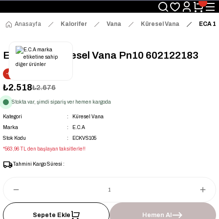
Üyelerimize Özel "uye2026" Koduyla Sepette Ekstra %3 İndirim
KAZAN-KASKAD İÇİN TEK ADRES
Anasayfa
Kalorifer
Vana
Küresel Vana
ECA 11
ECA 11/2'' Küresel Vana Pn10 602122183
-6% İNDİRİM
₺2.518
₺2.676
Stokta var, şimdi sipariş ver hemen kargoda
Kategori
Küresel Vana
Marka
E.C.A
Stok Kodu
ECKVS105
*563,96 TL den başlayan taksitlerle!!
Tahmini Kargo Süresi :
Sepete Ekle
Hemen Al