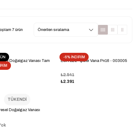
oplam 7 ürün
RÜN
-6% İNDİRİM
Küresel Doğalgaz Vanası Tam
ECA 11/2'' Şiber Vana Pn16 - 003005
İRİM
₺2.541
₺2.391
TÜKENDİ
resel Doğalgaz Vanası
Yok