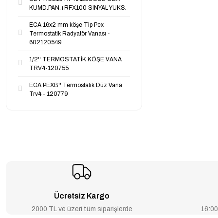
KUMD.PAN.+RFX100 SINYAL YUKS.
ECA 16x2 mm köşe Tip Pex
Termostatik Radyatör Vanası -
602120549
1/2'' TERMOSTATİK KÖŞE VANA
TRV4-120755
ECA PEXB'' Termostatik Düz Vana
Trv4 - 120779
Ücretsiz Kargo
2000 TL ve üzeri tüm siparişlerde
16:00’