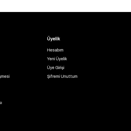
Üyelik
Hesabım
Yeni Üyelik
Üye Girişi
şmesi
Şifremi Unuttum
sı