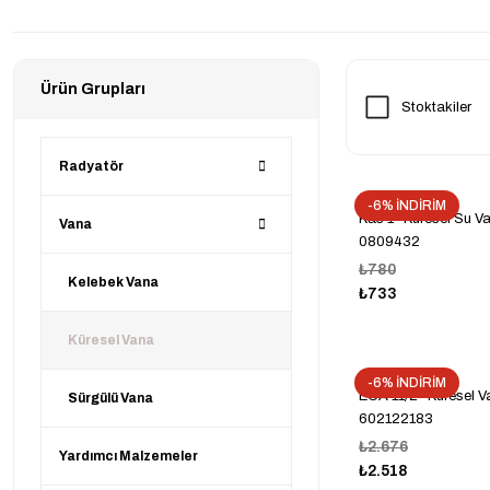
Ürün Grupları
Stoktakiler
Radyatör
-6% İNDİRİM
Kas 1'' Küresel Su 
Vana
0809432
₺780
Kelebek Vana
₺733
Küresel Vana
-6% İNDİRİM
ECA 11/2'' Küresel 
Sürgülü Vana
602122183
₺2.676
Yardımcı Malzemeler
₺2.518