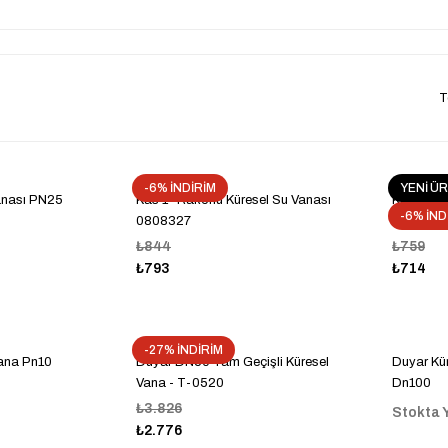
T
-6% İNDİRİM
YENİ Ü
Vanası PN25
Kas 1'' Rakorlu Küresel Su Vanası
Kas 1'' 
-6% İND
0808327
Geçişli
₺844
₺759
₺793
₺714
-27% İNDİRİM
Vana Pn10
Duyar DN50 Tam Geçişli Küresel
Duyar Kü
Vana - T-0520
Dn100
₺3.826
Stokta 
₺2.776