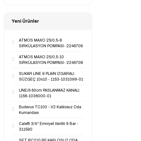
Yeni Ürünler
ATMOS MAXO 25/0,5-8
SİRKÜLASYON POMPASI- 2246706
ATMOS MAXO 25/0,5-10
SİRKÜLASYON POMPASI- 2246708
SUKAR LINE 9 PLAİN IZGARALI
SÜZGEÇ 10x10 - 1153-1031099-01
LİNE/6 60cm PASLANMAZ KANALI
1156-1036000-01
Buderus TC100 - V2 Kablosuz Oda
Kumandası
Caleffi 3/4'' Emniyet Ventili 9 Bar -
311590
SET RC210 RF KABLOSUZ ODA