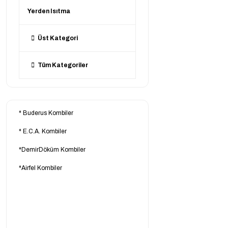
Yerden Isıtma
Üst Kategori
Tüm Kategoriler
*
Buderus Kombiler
*
E.C.A. Kombiler
*
DemirDöküm Kombiler
*
Airfel Kombiler