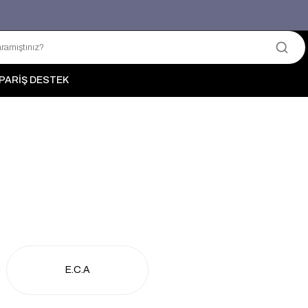
Üyelerimize Özel "uye2026" Koduyla Sepette Ekstra %3 İndirim
KAZAN-KASKAD İÇİN TEK ADRES
PARİŞ DESTEK
E.C.A