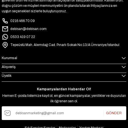
güvenilir ürün ve hizmet sunmayı amaçlayan bir satış platformudur. Kaliteli ürün,
-7% İNDİRİM
doğru çözüm ve müşteri memnuniyetini ön planda tutarak ihtiyaçlarınıza en
₺2.916
uygun seçenekleri sizlerle buluşturuyoruz.
₺2.715
0216 466 70 09
debisan@debisan.com
0533 419 07 22
Tepeüstü Mah. Alemdağ Cad. Pınarlı Sokak No:13/A Ümraniye/İstanbul
Kurumsal
Alışveriş
Üyelik
Kampanyalardan Haberdar Ol!
Hemen E-posta listemize kayıt ol, en güncel kampanyalar, yenilikler ve duyuruları
ilk öğrenen sen ol.
GÖNDER
Sık Sorulan Sorular
Mağazalar
Yardım Merkezi