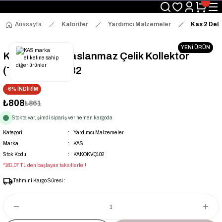
Üyelerimize Özel "uye2026" Koduyla Sepette Ekstra %3 İndirim
KAZAN-KASKAD İÇİN TEK ADRES
Anasayfa
Kalorifer
Yardımcı Malzemeler
Kas 2 Deli
YENİ ÜRÜN
Kas 2 Delikli Paslanmaz Çelik Kollektör
(Tekli) - 1821782
-6% İNDİRİM
₺808
₺861
Stokta var, şimdi sipariş ver hemen kargoda
Kategori
Yardımcı Malzemeler
Marka
KAS
Stok Kodu
KAKOKVÇ102
*181,07 TL den başlayan taksitlerle!!
Tahmini Kargo Süresi :