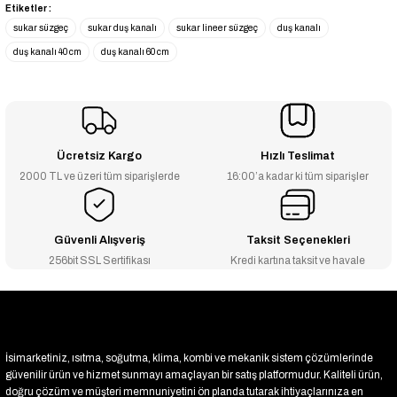
Etiketler :
₺313
sukar süzgeç
sukar duş kanalı
sukar lineer süzgeç
duş kanalı
₺306
duş kanalı 40 cm
duş kanalı 60 cm
YENİ ÜRÜN
1002-0385023-12-----LİNE6 50 YÇ S YALITIM KİTİ
-2% İNDİRİM
₺313
₺306
Ücretsiz Kargo
Hızlı Teslimat
2000 TL ve üzeri tüm siparişlerde
16:00’a kadar ki tüm siparişler
Güvenli Alışveriş
Taksit Seçenekleri
256bit SSL Sertifikası
Kredi kartına taksit ve havale
İsimarketiniz, ısıtma, soğutma, klima, kombi ve mekanik sistem çözümlerinde
güvenilir ürün ve hizmet sunmayı amaçlayan bir satış platformudur. Kaliteli ürün,
doğru çözüm ve müşteri memnuniyetini ön planda tutarak ihtiyaçlarınıza en