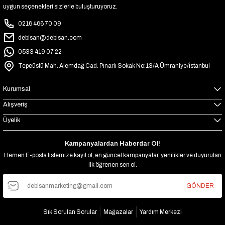
uygun seçenekleri sizlerle buluşturuyoruz.
0216 466 70 09
debisan@debisan.com
0533 419 07 22
Tepeüstü Mah. Alemdağ Cad. Pınarlı Sokak No:13/A Ümraniye/İstanbul
Kurumsal
Alışveriş
Üyelik
Kampanyalardan Haberdar Ol!
Hemen E-posta listemize kayıt ol, en güncel kampanyalar, yenilikler ve duyuruları
ilk öğrenen sen ol.
GÖNDER
Sık Sorulan Sorular
Mağazalar
Yardım Merkezi