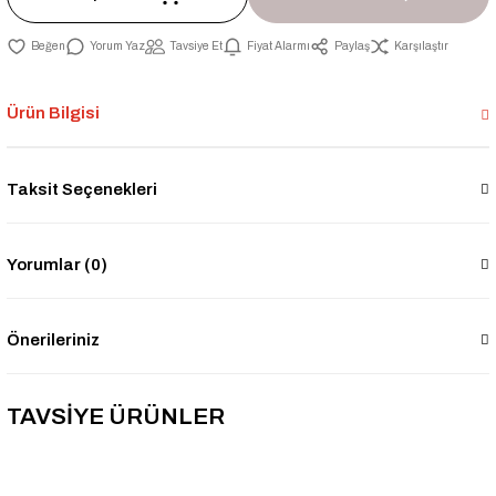
Yorum Yaz
Tavsiye Et
Fiyat Alarmı
Paylaş
Karşılaştır
Ürün Bilgisi
Taksit Seçenekleri
Yorumlar (0)
Önerileriniz
TAVSİYE ÜRÜNLER
YENİ ÜRÜN
1002-0385023-11----LİNE6 50 YÇ CONTALI YALITIM KİTİ
-2% İNDİRİM