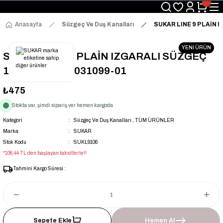
Üyelerimize Özel "uye2026" Koduyla Sepette Ekstra %3 İndirim
KAZAN-KASKAD İÇİN TEK ADRES
Anasayfa
Süzgeç Ve Duş Kanalları
SUKAR LINE 9 PLAİN I
YENİ ÜRÜN
SUKAR LINE 9 PLAİN IZGARALI SÜZGEÇ
10x10 - 1153-1031099-01
₺475
Stokta var, şimdi sipariş ver hemen kargoda
Kategori
Süzgeç Ve Duş Kanalları
,
TÜM ÜRÜNLER
Marka
SUKAR
Stok Kodu
SUKL9106
*106,44 TL den başlayan taksitlerle!!
Tahmini Kargo Süresi :
Sepete Ekle
Hemen Al