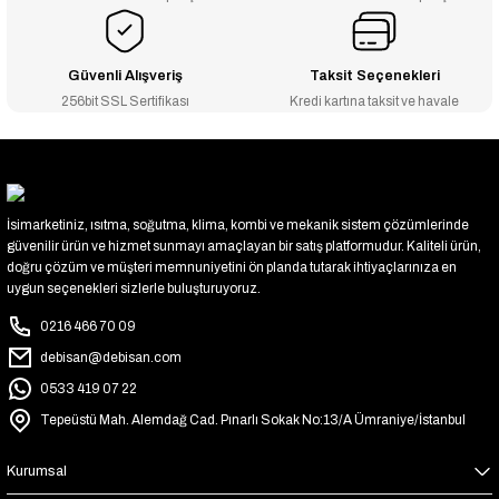
Güvenli Alışveriş
Taksit Seçenekleri
256bit SSL Sertifikası
Kredi kartına taksit ve havale
İsimarketiniz, ısıtma, soğutma, klima, kombi ve mekanik sistem çözümlerinde
güvenilir ürün ve hizmet sunmayı amaçlayan bir satış platformudur. Kaliteli ürün,
doğru çözüm ve müşteri memnuniyetini ön planda tutarak ihtiyaçlarınıza en
uygun seçenekleri sizlerle buluşturuyoruz.
0216 466 70 09
debisan@debisan.com
0533 419 07 22
Tepeüstü Mah. Alemdağ Cad. Pınarlı Sokak No:13/A Ümraniye/İstanbul
Kurumsal