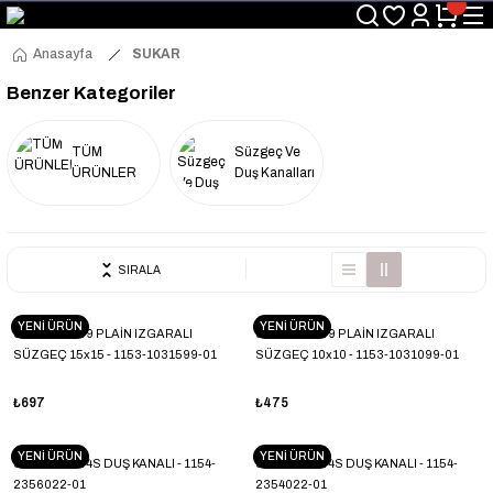
Üyelerimize Özel "uye2026" Koduyla Sepette Ekstra %3 İndirim
KAZAN-KASKAD İÇİN TEK ADRES
Anasayfa
SUKAR
Benzer Kategoriler
TÜM
Süzgeç Ve
ÜRÜNLER
Duş Kanalları
SIRALA
YENİ ÜRÜN
YENİ ÜRÜN
SUKAR LINE 9 PLAİN IZGARALI
SUKAR LINE 9 PLAİN IZGARALI
SÜZGEÇ 15x15 - 1153-1031599-01
SÜZGEÇ 10x10 - 1153-1031099-01
₺697
₺475
YENİ ÜRÜN
YENİ ÜRÜN
SUKAR LİNE 4S DUŞ KANALI - 1154-
SUKAR LİNE 4S DUŞ KANALI - 1154-
2356022-01
2354022-01